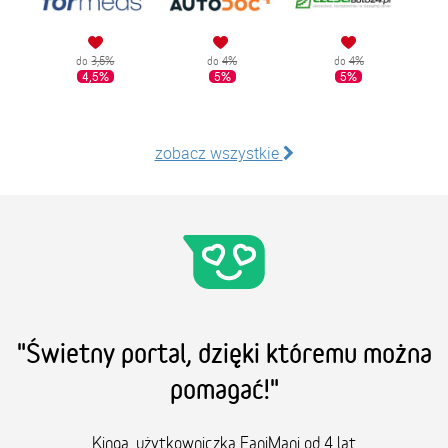
do
3,5%
do
4%
do
4%
4,5%
5%
5%
zobacz wszystkie
"Świetny portal, dzięki któremu można
pomagać!"
Kinga, użytkowniczka FaniMani od 4 lat