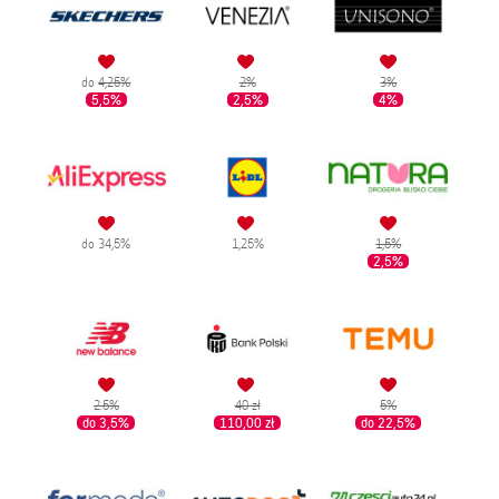
do
4,25%
2%
3%
5,5%
2,5%
4%
do 34,5%
1,25%
1,5%
2,5%
2.5%
40 zł
5%
do 3,5%
110,00 zł
do 22,5%