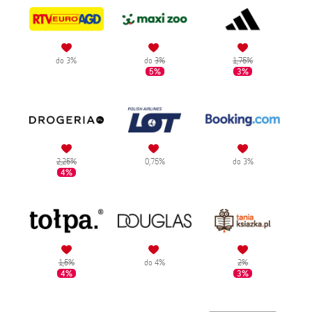
do 3%
do
3%
1,75%
5%
3%
2,25%
0,75%
do 3%
4%
1,5%
do 4%
2%
4%
3%