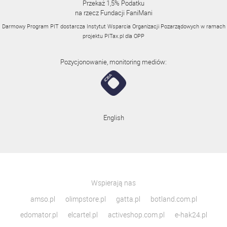
Przekaż 1,5% Podatku
na rzecz Fundacji FaniMani
Darmowy Program PIT dostarcza Instytut Wsparcia Organizacji Pozarządowych w ramach
projektu
PITax.pl
dla OPP
Pozycjonowanie, monitoring mediów:
English
Wspierają nas
amso.pl
olimpstore.pl
gatta.pl
botland.com.pl
edomator.pl
elcartel.pl
activeshop.com.pl
e-hak24.pl