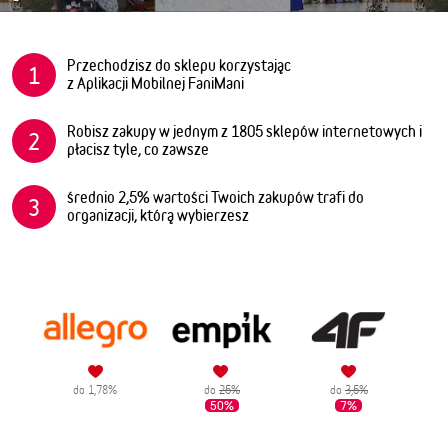
Przechodzisz do sklepu korzystając
1
z Aplikacji Mobilnej FaniMani
Robisz zakupy w jednym z 1805 sklepów internetowych i
2
płacisz tyle, co zawsze
średnio 2,5% wartości Twoich zakupów trafi do
3
organizacji, którą wybierzesz
do 1,78%
do
25%
do
3,5%
50%
7%