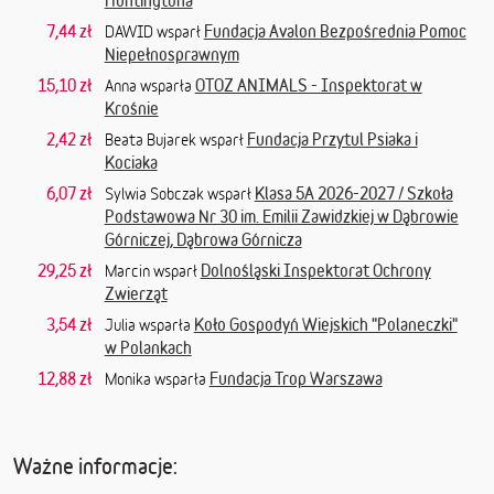
Huntingtona
7,44 zł
Fundacja Avalon Bezpośrednia Pomoc
DAWID wsparł
Niepełnosprawnym
15,10 zł
OTOZ ANIMALS - Inspektorat w
Anna wsparła
Krośnie
2,42 zł
Fundacja Przytul Psiaka i
Beata Bujarek wsparł
Kociaka
6,07 zł
Klasa 5A 2026-2027 / Szkoła
Sylwia Sobczak wsparł
Podstawowa Nr 30 im. Emilii Zawidzkiej w Dąbrowie
Górniczej, Dąbrowa Górnicza
29,25 zł
Dolnośląski Inspektorat Ochrony
Marcin wsparł
Zwierząt
3,54 zł
Koło Gospodyń Wiejskich "Polaneczki"
Julia wsparła
w Polankach
12,88 zł
Fundacja Trop Warszawa
Monika wsparła
Ważne informacje: