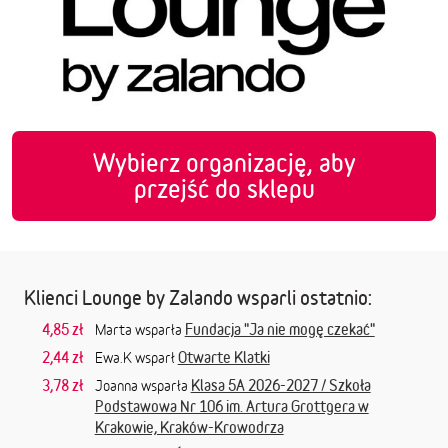
Wybierz organizację, aby
przejść do sklepu
Klienci Lounge by Zalando wsparli ostatnio:
4,85 zł
Fundacja "Ja nie mogę czekać"
Marta wsparła
2,44 zł
Otwarte Klatki
Ewa.K wsparł
3,78 zł
Klasa 5A 2026-2027 / Szkoła
Joanna wsparła
Podstawowa Nr 106 im. Artura Grottgera w
Krakowie, Kraków-Krowodrza