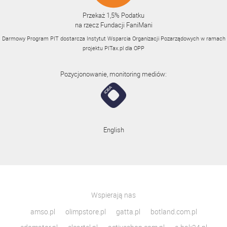
Przekaż 1,5% Podatku
na rzecz Fundacji FaniMani
Darmowy Program PIT dostarcza Instytut Wsparcia Organizacji Pozarządowych w ramach
projektu
PITax.pl
dla OPP
Pozycjonowanie, monitoring mediów:
English
Wspierają nas
amso.pl
olimpstore.pl
gatta.pl
botland.com.pl