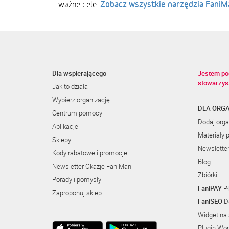
Zobacz wszystkie narzędzia FaniM
ważne cele.
Dla wspierającego
Jestem po
stowarzys
Jak to działa
Wybierz organizację
DLA ORGA
Centrum pomocy
Dodaj orga
Aplikacje
Materiały 
Sklepy
Newslette
Kody rabatowe i promocje
Blog
Newsletter Okazje FaniMani
Zbiórki
Porady i pomysły
FaniPAY
Pł
Zaproponuj sklep
FaniSEO
Da
Widget na 
Plugin Wo