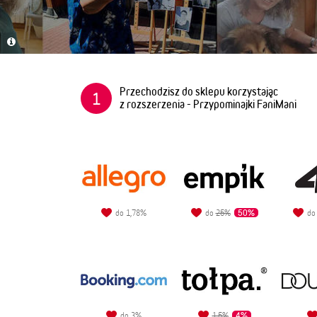
Przechodzisz do sklepu korzystając
1
z rozszerzenia - Przypominajki FaniMani
50%
do 1,78%
do
25%
d
4%
do 3%
1,5%