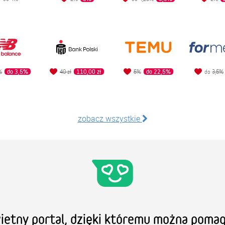
do 3,5%
110,00 zł
do 22,5%
%
40 zł
5%
do
3,5%
zobacz wszystkie
ietny portal, dzięki któremu można pomag