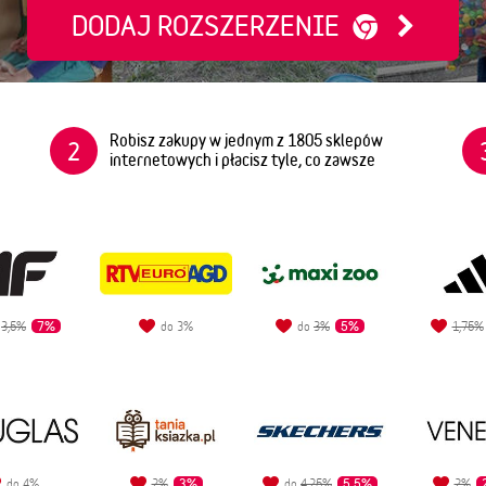
DODAJ ROZSZERZENIE
Robisz zakupy w jednym z 1805 sklepów
2
internetowych i płacisz tyle, co zawsze
7%
5%
o
3,5%
do 3%
do
3%
1,75%
3%
5,5%
do 4%
2%
do
4,25%
2%