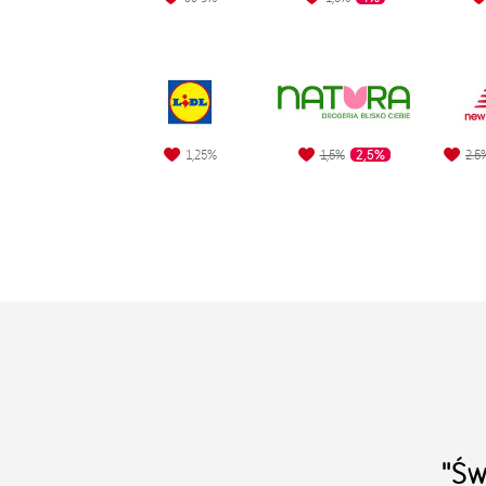
2,5%
1,25%
1,5%
2.5
"Św