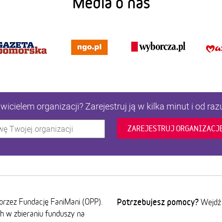
Media o nas
icielem organizacji? Zarejestruj ją w kilka minut i od raz
ZAREJESTRUJ ORGANIZACJ
przez Fundację FaniMani (OPP).
Potrzebujesz pomocy?
Wejdź
ch w zbieraniu funduszy na