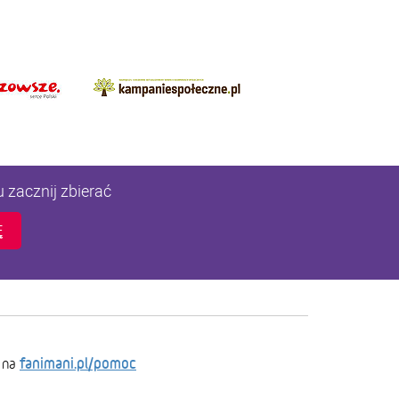
u zacznij zbierać
Ę
fanimani.pl/pomoc
 na