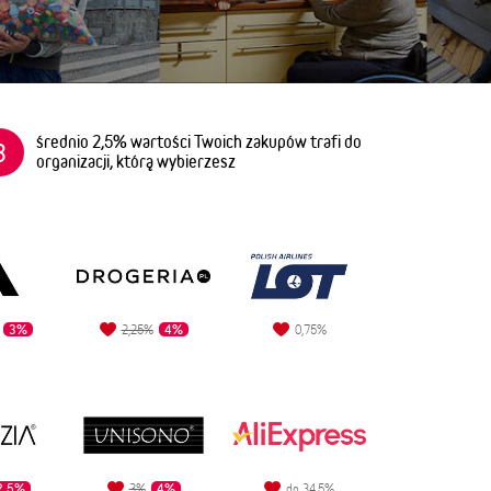
średnio 2,5% wartości Twoich zakupów trafi do
3
organizacji, którą wybierzesz
3%
4%
2,25%
0,75%
2,5%
4%
3%
do 34,5%