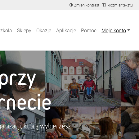
Zmień kontrast
Rozmiar tekstu
szkola
Sklepy
Okazje
Aplikacje
Pomoc
Moje konto
przy
rnecie
anizacji, którą wybierzesz