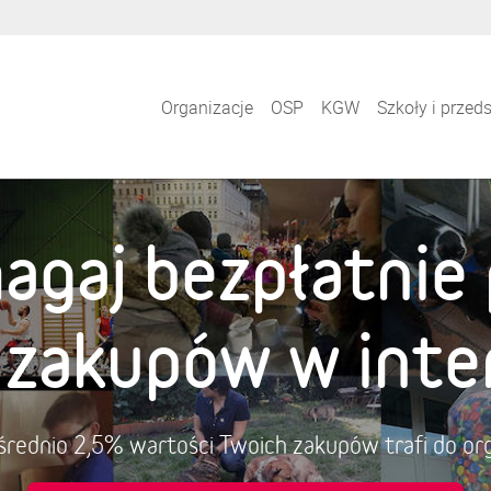
Organizacje
OSP
KGW
Szkoły i przed
agaj bezpłatnie 
i zakupów w inte
a średnio 2,5% wartości Twoich zakupów trafi do org