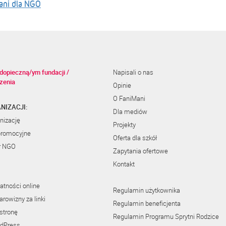
ani dla NGO
dopieczną/ym fundacji /
Napisali o nas
zenia
Opinie
O FaniMani
NIZACJI:
Dla mediów
nizację
Projekty
promocyjne
Oferta dla szkół
r NGO
Zapytania ofertowe
Kontakt
atności online
Regulamin użytkownika
rowizny za linki
Regulamin beneficjenta
stronę
Regulamin Programu Sprytni Rodzice
rdPress