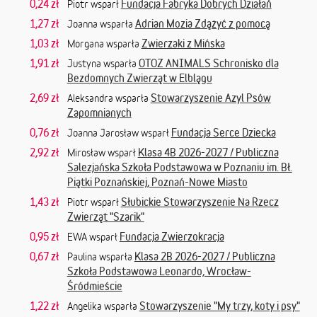
0,24 zł
Fundacja Fabryka Dobrych Działań
Piotr wsparł
1,27 zł
Adrian Mozia Zdążyć z pomocą
Joanna wsparła
1,03 zł
Zwierzaki z Mińska
Morgana wsparła
1,91 zł
OTOZ ANIMALS Schronisko dla
Justyna wsparła
Bezdomnych Zwierząt w Elblągu
2,69 zł
Stowarzyszenie Azyl Psów
Aleksandra wsparła
Zapomnianych
0,76 zł
Fundacja Serce Dziecka
Joanna Jarosław wsparł
2,92 zł
Klasa 4B 2026-2027 / Publiczna
Mirosław wsparł
Salezjańska Szkoła Podstawowa w Poznaniu im. Bł.
Piątki Poznańskiej, Poznań-Nowe Miasto
1,43 zł
Słubickie Stowarzyszenie Na Rzecz
Piotr wsparł
Zwierząt "Szarik"
0,95 zł
Fundacja Zwierzokracja
EWA wsparł
0,67 zł
Klasa 2B 2026-2027 / Publiczna
Paulina wsparła
Szkoła Podstawowa Leonardo, Wrocław-
Śródmieście
1,22 zł
Stowarzyszenie "My trzy, koty i psy"
Angelika wsparła