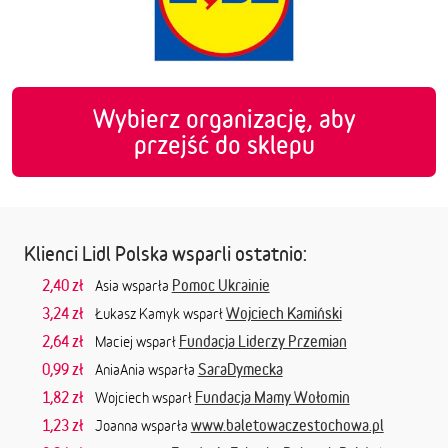
Wybierz organizację, aby
przejść do sklepu
Klienci Lidl Polska wsparli ostatnio:
2,40 zł
Pomoc Ukrainie
Asia wsparła
3,24 zł
Wojciech Kamiński
Łukasz Kamyk wsparł
2,64 zł
Fundacja Liderzy Przemian
Maciej wsparł
0,99 zł
SaraDymecka
AniaAnia wsparła
1,82 zł
Fundacja Mamy Wołomin
Wojciech wsparł
1,23 zł
www.baletowaczestochowa.pl
Joanna wsparła