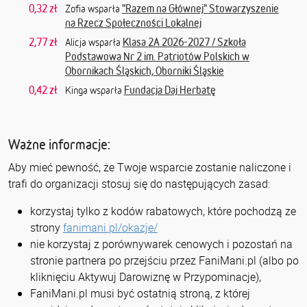
0,32 zł
"Razem na Głównej" Stowarzyszenie
Zofia wsparła
na Rzecz Społeczności Lokalnej
2,77 zł
Klasa 2A 2026-2027 / Szkoła
Alicja wsparła
Podstawowa Nr 2 im. Patriotów Polskich w
Obornikach Śląskich, Oborniki Śląskie
0,42 zł
Fundacja Daj Herbatę
Kinga wsparła
Ważne informacje:
Aby mieć pewność, że Twoje wsparcie zostanie naliczone i
trafi do organizacji stosuj się do następujących zasad:
korzystaj tylko z kodów rabatowych, które pochodzą ze
strony
fanimani.pl/okazje/
nie korzystaj z porównywarek cenowych i pozostań na
stronie partnera po przejściu przez FaniMani.pl (albo po
kliknięciu Aktywuj Darowiznę w Przypominacje),
FaniMani.pl musi być ostatnią stroną, z której