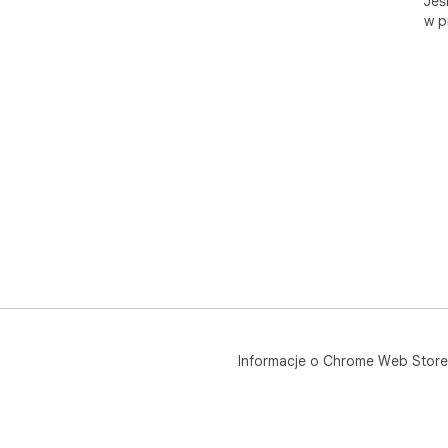
Jeś
w p
Informacje o Chrome Web Store