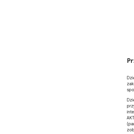
Pr
Dzi
zak
spo
Dzi
prz
int
AKT
(pa
zob