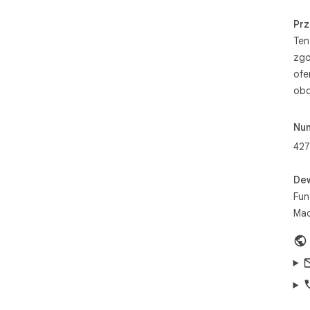
Prz
Ten
zgo
ofe
obo
Nu
427
De
Fun
Mac