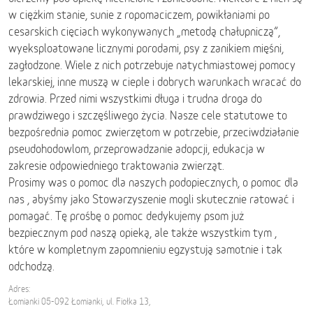
w ciężkim stanie, sunie z ropomaciczem, powikłaniami po
cesarskich cięciach wykonywanych „metodą chałupniczą”,
wyeksploatowane licznymi porodami, psy z zanikiem mięśni,
zagłodzone. Wiele z nich potrzebuje natychmiastowej pomocy
lekarskiej, inne muszą w cieple i dobrych warunkach wracać do
zdrowia. Przed nimi wszystkimi długa i trudna droga do
prawdziwego i szczęśliwego życia. Nasze cele statutowe to
bezpośrednia pomoc zwierzętom w potrzebie, przeciwdziałanie
pseudohodowlom, przeprowadzanie adopcji, edukacja w
zakresie odpowiedniego traktowania zwierząt.
Prosimy was o pomoc dla naszych podopiecznych, o pomoc dla
nas , abyśmy jako Stowarzyszenie mogli skutecznie ratować i
pomagać. Tę prośbę o pomoc dedykujemy psom już
bezpiecznym pod naszą opieką, ale także wszystkim tym ,
które w kompletnym zapomnieniu egzystują samotnie i tak
odchodzą.
Adres:
Łomianki 05-092 Łomianki, ul. Fiołka 13,