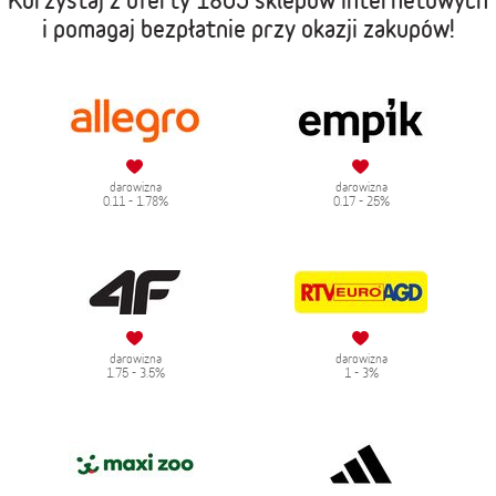
i pomagaj bezpłatnie przy okazji zakupów!
darowizna
darowizna
0.11 - 1.78%
0.17 - 25%
darowizna
darowizna
1.75 - 3.5%
1 - 3%