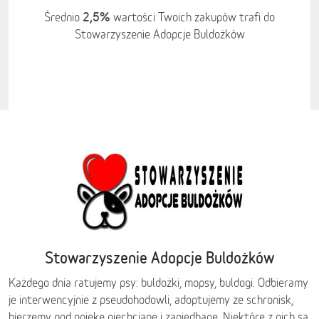
2,5%
Średnio
wartości Twoich zakupów trafi do
Stowarzyszenie Adopcje Buldożków
Stowarzyszenie Adopcje Buldożków
Każdego dnia ratujemy psy: buldożki, mopsy, buldogi. Odbieramy
je interwencyjnie z pseudohodowli, adoptujemy ze schronisk,
bierzemy pod opiekę niechciane i zaniedbane. Niektóre z nich są