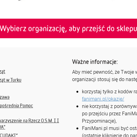
Wybierz organizację, aby przejść do sklep
Ważne informacje:
ząt
Aby mieć pewność, że Twoje ws
organizacji stosuj się do nas
ząt w Turku
korzystaj tylko z kodów 
szawa
fanimani.pl/okazje/
zpośrednia Pomoc
nie korzystaj z porównyw
po przejściu przez FaniMa
Przypominacje),
arzyszenie na Rzecz O.S.M. I I
WA"
FaniMani.pl musi być osta
(ostatnie kliknięcie do p
– CUDAKI”