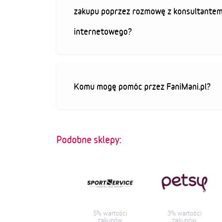
zakupu poprzez rozmowę z konsultantem
internetowego?
Komu mogę pomóc przez FaniMani.pl?
Podobne sklepy:
5% wartości
3% wartości
zakupów
zakupów