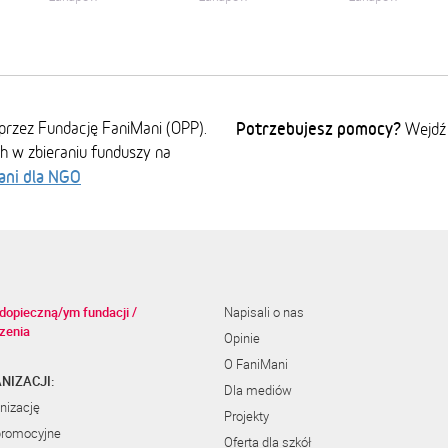
przez Fundację FaniMani (OPP).
Potrzebujesz pomocy?
Wejdź
ch w zbieraniu funduszy na
ani dla NGO
dopieczną/ym fundacji /
Napisali o nas
zenia
Opinie
O FaniMani
NIZACJI:
Dla mediów
nizację
Projekty
promocyjne
Oferta dla szkół