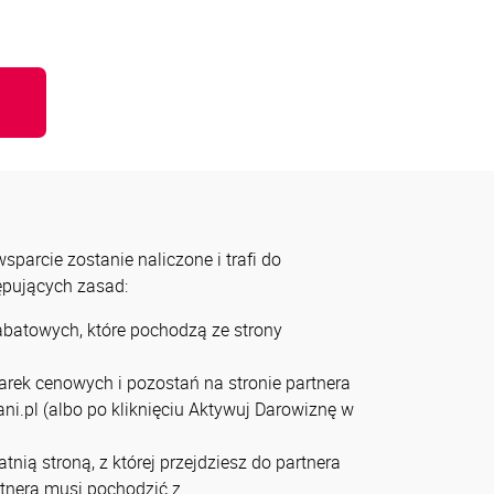
u
parcie zostanie naliczone i trafi do
tępujących zasad:
rabatowych, które pochodzą ze strony
arek cenowych i pozostań na stronie partnera
ni.pl (albo po kliknięciu Aktywuj Darowiznę w
tnią stroną, z której przejdziesz do partnera
artnera musi pochodzić z