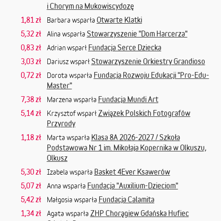
i Chorym na Mukowiscydozę
1,81 zł
Otwarte Klatki
Barbara wsparła
5,32 zł
Stowarzyszenie "Dom Harcerza"
Alina wsparła
0,83 zł
Fundacja Serce Dziecka
Adrian wsparł
3,03 zł
Stowarzyszenie Orkiestry Grandioso
Dariusz wsparł
0,72 zł
Fundacja Rozwoju Edukacji "Pro-Edu-
Dorota wsparła
Master"
7,38 zł
Fundacja Mundi Art
Marzena wsparła
5,14 zł
Związek Polskich Fotografów
Krzysztof wsparł
Przyrody
1,18 zł
Klasa 8A 2026-2027 / Szkoła
Marta wsparła
Podstawowa Nr 1 im. Mikołaja Kopernika w Olkuszu,
Olkusz
5,30 zł
Basket 4Ever Ksawerów
Izabela wsparła
5,07 zł
Fundacja "Auxilium-Dzieciom"
Anna wsparła
5,42 zł
Fundacja Calamita
Małgosia wsparła
1,34 zł
ZHP Chorągiew Gdańska Hufiec
Agata wsparła