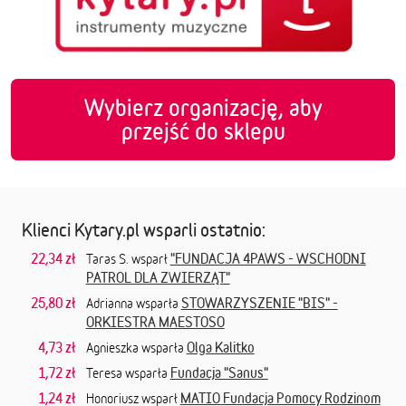
Wybierz organizację, aby
przejść do sklepu
Klienci Kytary.pl wsparli ostatnio:
22,34 zł
"FUNDACJA 4PAWS - WSCHODNI
Taras S. wsparł
PATROL DLA ZWIERZĄT"
25,80 zł
STOWARZYSZENIE "BIS" -
Adrianna wsparła
ORKIESTRA MAESTOSO
4,73 zł
Olga Kalitko
Agnieszka wsparła
1,72 zł
Fundacja "Sanus"
Teresa wsparła
1,24 zł
MATIO Fundacja Pomocy Rodzinom
Honoriusz wsparł