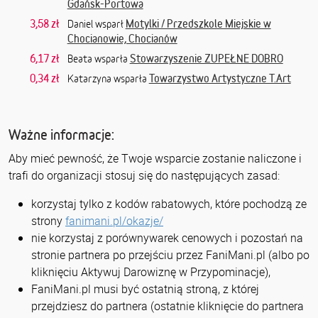
Gdańsk-Portowa
3,58 zł
Motylki / Przedszkole Miejskie w
Daniel wsparł
Chocianowie, Chocianów
6,17 zł
Stowarzyszenie ZUPEŁNE DOBRO
Beata wsparła
0,34 zł
Towarzystwo Artystyczne T.Art
Katarzyna wsparła
Ważne informacje:
Aby mieć pewność, że Twoje wsparcie zostanie naliczone i
trafi do organizacji stosuj się do następujących zasad:
korzystaj tylko z kodów rabatowych, które pochodzą ze
strony
fanimani.pl/okazje/
nie korzystaj z porównywarek cenowych i pozostań na
stronie partnera po przejściu przez FaniMani.pl (albo po
kliknięciu Aktywuj Darowiznę w Przypominacje),
FaniMani.pl musi być ostatnią stroną, z której
przejdziesz do partnera (ostatnie kliknięcie do partnera