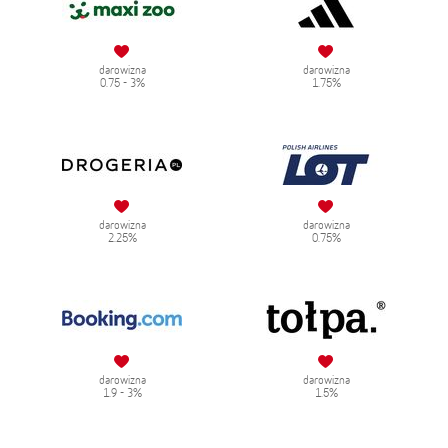
darowizna
darowizna
0.75 - 3%
1.75%
darowizna
darowizna
2.25%
0.75%
darowizna
darowizna
1.9 - 3%
1.5%