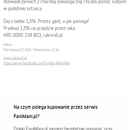
doświadczeniach z chorobą onkologiczną chciała pomóc ludziom
w podobnej sytuacji.
Daj z siebie 1,5%. Prosty gest, a jak pomaga!
Przekaż 1,5% na przejście przez raka.
KRS 0000 338 803, raknroll.pl
Adres:
Warszawa 02-665, Wilanowska 313a,
www.raknroll.pl
https://www.facebook.com/FundacjaRaknRoll
Na czym polega kupowanie przez serwis
FaniMani.pl?
Dzięki FaniMani.pl możesz bezpłatnie pomagać przy