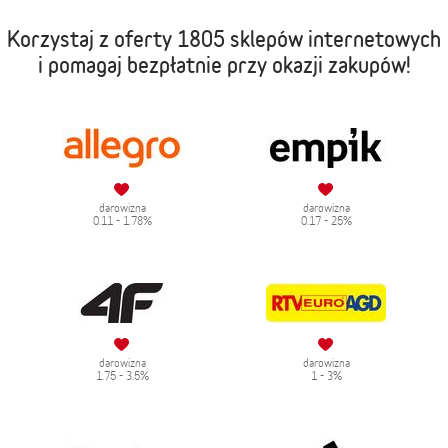
Korzystaj z oferty
1805 sklepów internetowych
i pomagaj bezpłatnie przy okazji zakupów!
darowizna
darowizna
0.11 - 1.78%
0.17 - 25%
darowizna
darowizna
1.75 - 3.5%
1 - 3%