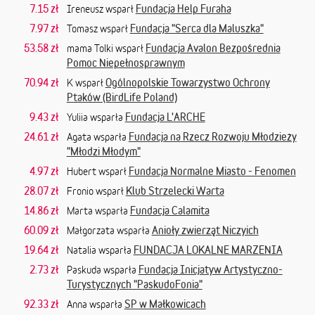
7.15 zł
Fundacja Help Furaha
Ireneusz wsparł
7.97 zł
Fundacja "Serca dla Maluszka"
Tomasz wsparł
53.58 zł
Fundacja Avalon Bezpośrednia
mama Tolki wsparł
Pomoc Niepełnosprawnym
70.94 zł
Ogólnopolskie Towarzystwo Ochrony
K wsparł
Ptaków (BirdLife Poland)
9.43 zł
Fundacja L'ARCHE
Yuliia wsparła
24.61 zł
Fundacja na Rzecz Rozwoju Młodzieży
Agata wsparła
"Młodzi Młodym"
4.97 zł
Fundacja Normalne Miasto - Fenomen
Hubert wsparł
28.07 zł
Klub Strzelecki Warta
Fronio wsparł
14.86 zł
Fundacja Calamita
Marta wsparła
60.09 zł
Anioły zwierząt Niczyich
Małgorzata wsparła
19.64 zł
FUNDACJA LOKALNE MARZENIA
Natalia wsparła
2.73 zł
Fundacja Inicjatyw Artystyczno-
Paskuda wsparła
Turystycznych "PaskudoFonia"
92.33 zł
SP w Małkowicach
Anna wsparła