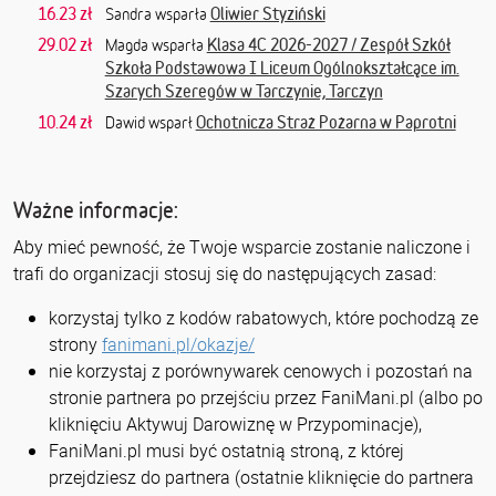
16.23 zł
Oliwier Styziński
Sandra wsparła
29.02 zł
Klasa 4C 2026-2027 / Zespół Szkół
Magda wsparła
Szkoła Podstawowa I Liceum Ogólnokształcące im.
Szarych Szeregów w Tarczynie, Tarczyn
10.24 zł
Ochotnicza Straż Pożarna w Paprotni
Dawid wsparł
Ważne informacje:
Aby mieć pewność, że Twoje wsparcie zostanie naliczone i
trafi do organizacji stosuj się do następujących zasad:
korzystaj tylko z kodów rabatowych, które pochodzą ze
strony
fanimani.pl/okazje/
nie korzystaj z porównywarek cenowych i pozostań na
stronie partnera po przejściu przez FaniMani.pl (albo po
kliknięciu Aktywuj Darowiznę w Przypominacje),
FaniMani.pl musi być ostatnią stroną, z której
przejdziesz do partnera (ostatnie kliknięcie do partnera