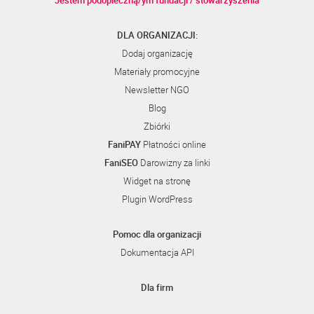
Jestem podopieczną/ym fundacji / stowarzyszenia
DLA ORGANIZACJI:
Dodaj organizację
Materiały promocyjne
Newsletter NGO
Blog
Zbiórki
FaniPAY
Płatności online
FaniSEO
Darowizny za linki
Widget na stronę
Plugin WordPress
Pomoc dla organizacji
Dokumentacja API
Dla firm