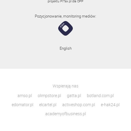
projektu
PITax.pl
dla OPP
Pozycjonowanie, monitoring mediów:
English
Wspierają nas
amso.pl
olimpstore.pl
gatta.pl
botland.com.pl
edomator.pl
elcartel.pl
activeshop.com.pl
e-hak24.pl
academyofbusiness.pl