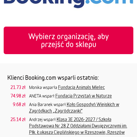
Wybierz organizację, aby
przejść do sklepu
Klienci Booking.com wsparli ostatnio:
21.73 zł
Fundacja Animals Mielec
Monika wsparła
74.98 zł
Fundacja Przystań w Naturze
ANETA wsparł
9.68 zł
Koło Gospodyń Wiejskich w
Ania Baranek wsparł
Zagródkach „Zagródczanki”
25.14 zł
Klasa 3E 2026-2027 / Szkoła
Andrzej wsparł
Podstawowa Nr 28 Z Oddziałami Dwujęzycznymi im.
Płk. Łukasza Cieplińskiego w Rzeszowie, Rzeszów