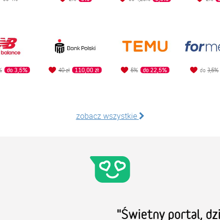
do 3,5%
110,00 zł
do 22,5%
%
40 zł
5%
do
3,5%
zobacz wszystkie
ietny portal, dzięki któremu można pomag