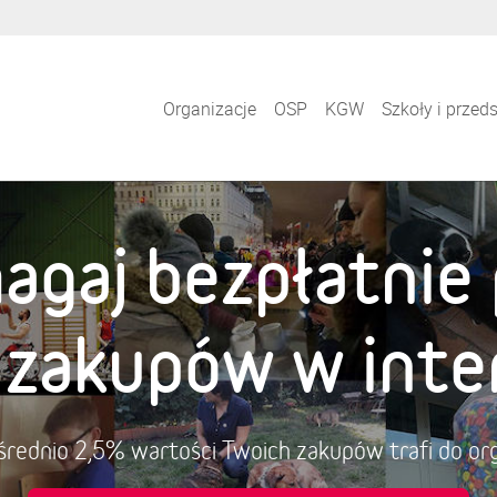
Organizacje
OSP
KGW
Szkoły i przed
agaj bezpłatnie 
i zakupów w inte
a średnio 2,5% wartości Twoich zakupów trafi do org