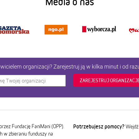
Media o nas
icielem organizacji? Zarejestruj ją w kilka minut i od raz
ZAREJESTRUJ ORGANIZACJ
przez Fundację FaniMani (OPP).
Potrzebujesz pomocy?
Wejdź
ch w zbieraniu funduszy na