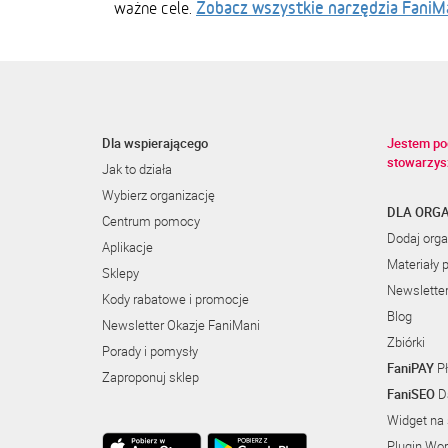
Zobacz wszystkie narzędzia FaniM
ważne cele.
Dla wspierającego
Jestem po
stowarzys
Jak to działa
Wybierz organizację
DLA ORGA
Centrum pomocy
Dodaj orga
Aplikacje
Materiały 
Sklepy
Newslette
Kody rabatowe i promocje
Blog
Newsletter Okazje FaniMani
Zbiórki
Porady i pomysły
FaniPAY
Pł
Zaproponuj sklep
FaniSEO
Da
Widget na 
Plugin Wo