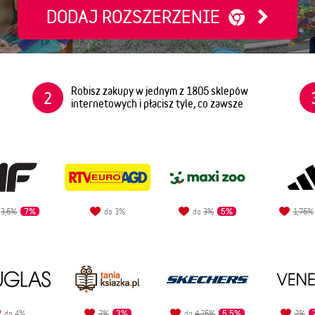
DODAJ ROZSZERZENIE
Robisz zakupy w jednym z 1805 sklepów
2
internetowych i płacisz tyle, co zawsze
7%
5%
o
3,5%
do 3%
do
3%
1,75%
3%
5,5%
do 4%
2%
do
4,25%
2%