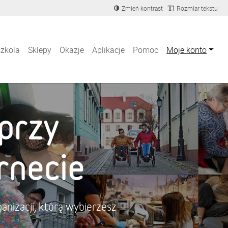
Zmień kontrast
Rozmiar tekstu
szkola
Sklepy
Okazje
Aplikacje
Pomoc
Moje konto
przy
rnecie
anizacji, którą wybierzesz