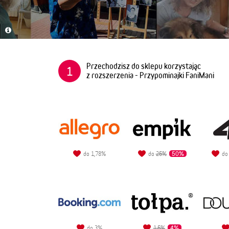
Przechodzisz do sklepu korzystając
1
z rozszerzenia - Przypominajki FaniMani
50%
do 1,78%
do
25%
d
4%
do 3%
1,5%