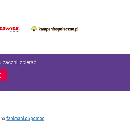
u zacznij zbierać
Ę
fanimani.pl/pomoc
 na