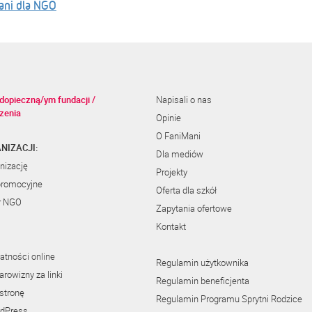
ani dla NGO
dopieczną/ym fundacji /
Napisali o nas
zenia
Opinie
O FaniMani
NIZACJI:
Dla mediów
nizację
Projekty
promocyjne
Oferta dla szkół
r NGO
Zapytania ofertowe
Kontakt
atności online
Regulamin użytkownika
rowizny za linki
Regulamin beneficjenta
stronę
Regulamin Programu Sprytni Rodzice
rdPress