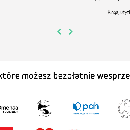
Kinga, użytkowniczka FaniMani od 4 lat
 które możesz bezpłatnie wesprz