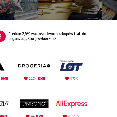
średnio 2,5% wartości Twoich zakupów trafi do
3
organizacji, którą wybierzesz
3%
4%
2,25%
0,75%
2,5%
4%
3%
do 34,5%