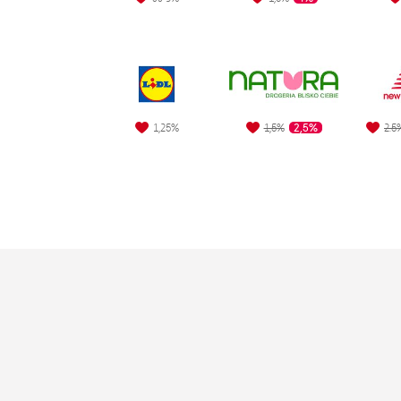
2,5%
1,25%
1,5%
2.5
"Św