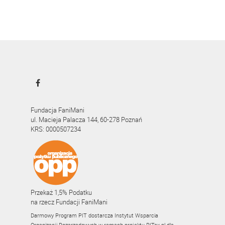
Fundacja FaniMani
ul. Macieja Palacza 144, 60-278 Poznań
KRS: 0000507234
Przekaż 1,5% Podatku
na rzecz Fundacji FaniMani
Darmowy Program PIT dostarcza Instytut Wsparcia
Organizacji Pozarządowych w ramach projektu
PITax.pl
dla