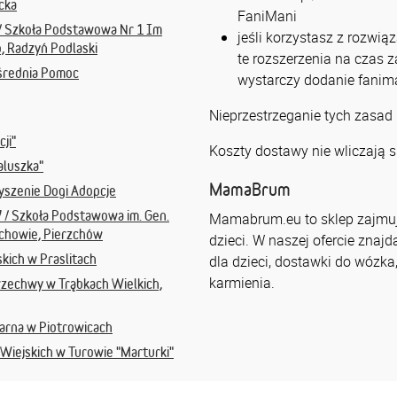
cka
FaniMani
/ Szkoła Podstawowa Nr 1 Im
jeśli korzystasz z rozwią
 Radzyń Podlaski
te rozszerzenia na czas 
średnia Pomoc
wystarczy dodanie fanima
Nieprzestrzeganie tych zasad
ji"
Koszty dostawy nie wliczają s
aluszka"
MamaBrum
szenie Dogi Adopcje
 / Szkoła Podstawowa im. Gen.
Mamabrum.eu to sklep zajmują
chowie, Pierzchów
dzieci. W naszej ofercie znajd
kich w Praslitach
dla dzieci, dostawki do wózka
karmienia.
rzechwy w Trąbkach Wielkich,
arna w Piotrowicach
Wiejskich w Turowie "Marturki"