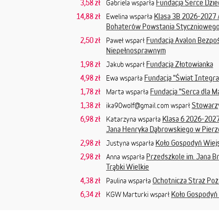
3,58 zł
Fundacja Serce Dzie
Gabriela wsparła
14,88 zł
Klasa 3B 2026-2027 
Ewelina wsparła
Bohaterów Powstania Styczniowego,
2,50 zł
Fundacja Avalon Bezpo
Paweł wsparł
Niepełnosprawnym
1,98 zł
Fundacja Złotowianka
Jakub wsparł
4,98 zł
Fundacja "Świat Integrac
Ewa wsparła
1,78 zł
Fundacja "Serca dla M
Marta wsparła
1,38 zł
Stowarzy
ika90wolf@gmail.com
wsparł
6,98 zł
Klasa 6 2026-2027
Katarzyna wsparła
Jana Henryka Dąbrowskiego w Pierz
2,98 zł
Koło Gospodyń Wiejs
Justyna wsparła
2,98 zł
Przedszkole im. Jana B
Anna wsparła
Trąbki Wielkie
4,38 zł
Ochotnicza Straż Poż
Paulina wsparła
6,34 zł
Koło Gospodyń 
KGW Marturki wsparł