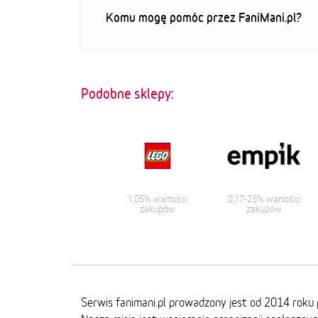
Komu mogę pomóc przez FaniMani.pl?
Podobne sklepy:
1,05% wartości
0,17-25% wartości
zakupów
zakupów
Serwis fanimani.pl prowadzony jest od 2014 roku 