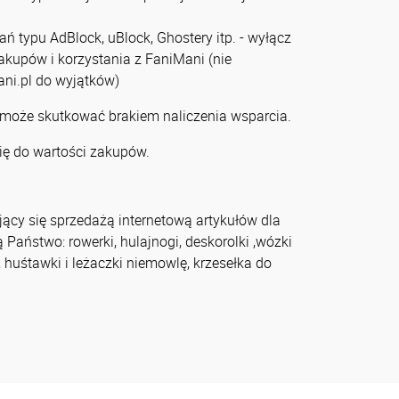
zań typu AdBlock, uBlock, Ghostery itp. - wyłącz
zakupów i korzystania z FaniMani (nie
ni.pl do wyjątków)
 może skutkować brakiem naliczenia wsparcia.
ię do wartości zakupów.
cy się sprzedażą internetową artykułów dla
ą Państwo: rowerki, hulajnogi, deskorolki ,wózki
, huśtawki i leżaczki niemowlę, krzesełka do