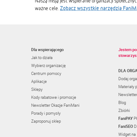
Naszą misją jest wspieranie organizacji społeczny
Zobacz wszystkie narzędzia FaniM
ważne cele.
Dla wspierającego
Jestem po
stowarzys
Jak to działa
Wybierz organizację
DLA ORGA
Centrum pomocy
Dodaj orga
Aplikacje
Materiały 
Sklepy
Newslette
Kody rabatowe i promocje
Blog
Newsletter Okazje FaniMani
Zbiórki
Porady i pomysły
FaniPAY
Pł
Zaproponuj sklep
FaniSEO
Da
Widget na 