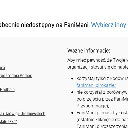
 obecnie niedostępny na FaniMani.
Wybierz inny 
Ważne informacje:
Aby mieć pewność, że Twoje ws
organizacji stosuj się do nas
ura
zpośrednia Pomoc
korzystaj tylko z kodów 
fanimani.pl/okazje/
 Podhala
nie korzystaj z porównyw
po przejściu przez FaniMa
Przypominacje),
FaniMani.pl musi być osta
fa i Jadwigi Chełmowskich
(ostatnie kliknięcie do p
 Maluszka"
FaniMani.pl/rozszerzenia 