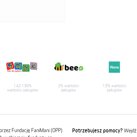
1,42-1,90%
2% wartości
1,5% wartości
wartości zakupów
zakupów
zakupów
przez Fundację FaniMani (OPP).
Potrzebujesz pomocy?
Wejdź