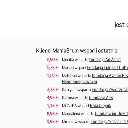
jest
Klienci MamaBrum wsparli ostatnio:
0,90 zł
fundacja Ad Arma
Monika wsparła
5,38 zł
Fundacja Fides et Cult
Marcin wsparł
1,59 zł
Fundacja Avalon Be
Małgosia wsparła
Niepełnosprawnym
2,38 zł
Fundacja Zwierzęta
Patrycja wsparła
4,98 zł
Fundacja Aris
Paulina wsparła
1,18 zł
Pola Olejnik
MONIKA wsparł
8,98 zł
Fundacja im. Józe
Magdalena wsparła
9,98 zł
Fundacja "Serca dla
Mirosław wsparł