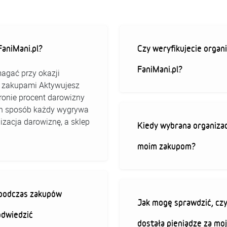
aniMani.pl?
Czy weryfikujecie organi
FaniMani.pl?
agać przy okazji
ed zakupami Aktywujesz
stronie procent darowizny
 ten sposób każdy wygrywa
izacja darowiznę, a sklep
Kiedy wybrana organizac
moim zakupom?
ę podczas zakupów
Jak mogę sprawdzić, czy
odwiedzić
dostała pieniądze za mo