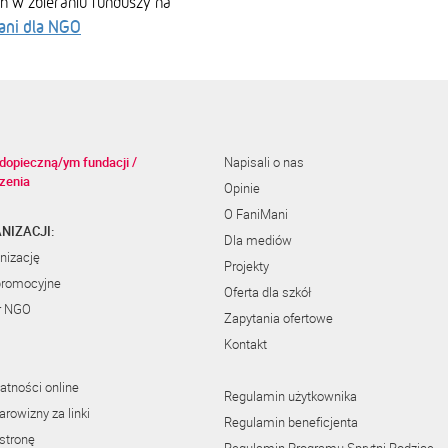
ch w zbieraniu funduszy na
ani dla NGO
dopieczną/ym fundacji /
Napisali o nas
zenia
Opinie
O FaniMani
NIZACJI:
Dla mediów
nizację
Projekty
promocyjne
Oferta dla szkół
r NGO
Zapytania ofertowe
Kontakt
atności online
Regulamin użytkownika
rowizny za linki
Regulamin beneficjenta
stronę