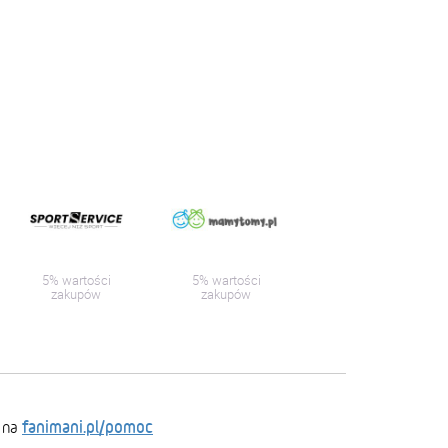
5% wartości
5% wartości
zakupów
zakupów
fanimani.pl/pomoc
 na