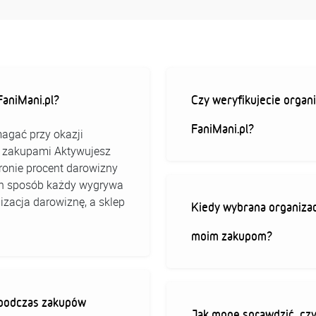
aniMani.pl?
Czy weryfikujecie organi
FaniMani.pl?
agać przy okazji
ed zakupami Aktywujesz
stronie procent darowizny
 ten sposób każdy wygrywa
izacja darowiznę, a sklep
Kiedy wybrana organizac
moim zakupom?
ę podczas zakupów
Jak mogę sprawdzić, czy