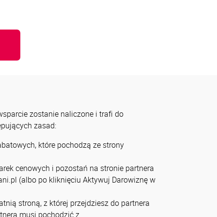
u
parcie zostanie naliczone i trafi do
tępujących zasad:
rabatowych, które pochodzą ze strony
arek cenowych i pozostań na stronie partnera
ni.pl (albo po kliknięciu Aktywuj Darowiznę w
tnią stroną, z której przejdziesz do partnera
artnera musi pochodzić z