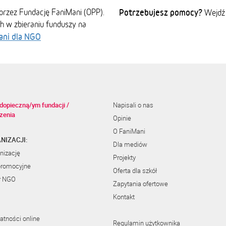
przez Fundację FaniMani (OPP).
Potrzebujesz pomocy?
Wejdź
ch w zbieraniu funduszy na
ani dla NGO
dopieczną/ym fundacji /
Napisali o nas
zenia
Opinie
O FaniMani
NIZACJI:
Dla mediów
nizację
Projekty
promocyjne
Oferta dla szkół
r NGO
Zapytania ofertowe
Kontakt
atności online
Regulamin użytkownika