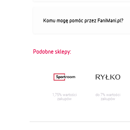
Komu mogę pomóc przez FaniMani.pl?
Podobne sklepy:
1,75% wartości
do 7% wartości
zakupów
zakupów