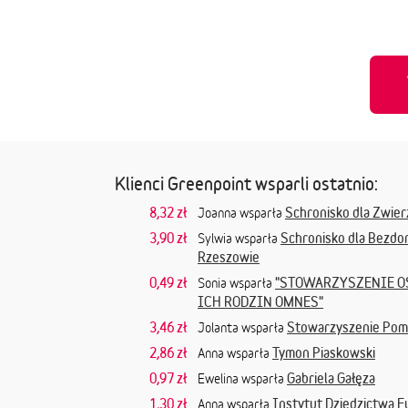
Klienci Greenpoint wsparli ostatnio:
8,32 zł
Schronisko dla Zwier
Joanna wsparła
3,90 zł
Schronisko dla Bezdo
Sylwia wsparła
Rzeszowie
0,49 zł
"STOWARZYSZENIE O
Sonia wsparła
ICH RODZIN OMNES"
3,46 zł
Stowarzyszenie Pomo
Jolanta wsparła
2,86 zł
Tymon Piaskowski
Anna wsparła
0,97 zł
Gabriela Gałęza
Ewelina wsparła
1,30 zł
Instytut Dziedzictwa 
Anna wsparła