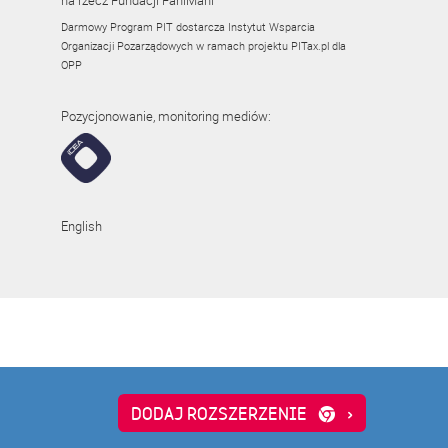
na rzecz Fundacji FaniMani
Darmowy Program PIT dostarcza Instytut Wsparcia
Organizacji Pozarządowych w ramach projektu
PITax.pl
dla
OPP
Pozycjonowanie, monitoring mediów:
English
-hak24.pl
academyofbusiness.pl
DODAJ ROZSZERZENIE
›