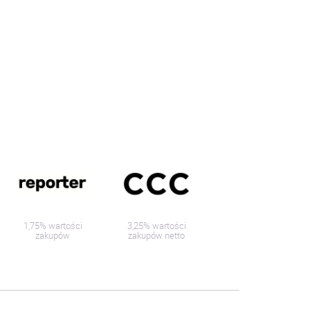
1,75% wartości
3,25% wartości
zakupów
zakupów netto