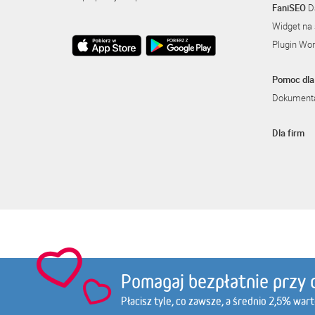
FaniSEO
Da
Widget na 
Plugin Wo
Pomoc dla 
Dokumenta
Dla firm
amso.pl
olimpstore.pl
gatta.p
Pomagaj bezpłatnie przy 
Płacisz tyle, co zawsze, a średnio 2,5% war