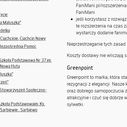
FaniMani.pl/rozszerzenia 
FaniMani
Życie
jeśli korzystasz z rozwią
la Maluszka"
te rozszerzenia na czas 
ndelka
wystarczy dodanie fanima
iachcinie, Ciachcin Nowy
Nieprzestrzeganie tych zasad
 Bezpośrednia Pomoc
Koszty dostawy nie wliczają s
 Szkoła Podstawowa Nr 37 im.
-Nowa Huta
Greenpoint
aluszka"
Greenpoint to marka, która st
rzeń"
rezygnacji z elegancji. Nasze 
 Stowarzyszeń Społeczno-
oraz dobrego samopoczucia z
atrakcyjnie i czuć się dobrze 
Szkoła Podstawowaim. Ks.
sylwetki.
Sarbiewie., Sarbiewo