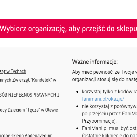
Wybierz organizację, aby przejść do sklep
Ważne informacje:
ząt w Tychach
Aby mieć pewność, że Twoje ws
organizacji stosuj się do nas
mnych Zwierząt "Kundelek" w
korzystaj tylko z kodów 
SÓB NIEPEŁNOSPRAWNYCH I
fanimani.pl/okazje/
nie korzystaj z porównyw
cy Dzieciom "Tęcza" w Oławie
po przejściu przez FaniMa
Przypominacje),
FaniMani.pl musi być osta
(ostatnie kliknięcie do p
Europejskiego Andegavenum