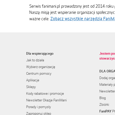
Serwis fanimani.pl prowadzony jest od 2014 roku 
Naszą misją jest wspieranie organizacji społeczny
Zobacz wszystkie narzędzia FaniM
ważne cele.
Dla wspierającego
Jestem po
stowarzys
Jak to działa
Wybierz organizację
DLA ORGA
Centrum pomocy
Dodaj orga
Aplikacje
Materiały 
Sklepy
Newslette
Kody rabatowe i promocje
Blog
Newsletter Okazje FaniMani
Zbiórki
Porady i pomysły
FaniPAY
Pł
Zaproponuj sklep