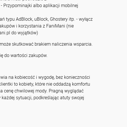
- Przypominajki albo aplikacji mobilnej
zań typu AdBlock, uBlock, Ghostery itp. - wyłącz
zakupów i korzystania z FaniMani (nie
ni.pl do wyjątków)
 może skutkować brakiem naliczenia wsparcia.
ię do wartości zakupów.
awia na kobiecość i wygodę, bez konieczności
klientki to kobiety, które nie oddadzą komfortu
a cenę chwilowej mody. Pragną wyglądać
w każdej sytuacji, podkreślając atuty swojej