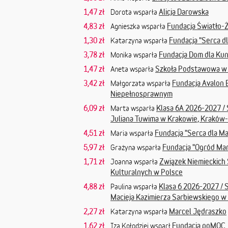
1,47 zł
Alicja Darowska
Dorota wsparła
4,83 zł
Fundacja Światło-
Agnieszka wsparła
1,30 zł
Fundacja "Serca d
Katarzyna wsparła
3,78 zł
Fundacja Dom dla Ku
Monika wsparła
1,47 zł
Szkoła Podstawowa w C
Aneta wsparła
3,42 zł
Fundacja Avalon
Małgorzata wsparła
Niepełnosprawnym
6,09 zł
Klasa 6A 2026-2027 /
Marta wsparła
Juliana Tuwima w Krakowie, Kraków
4,51 zł
Fundacja "Serca dla M
Maria wsparła
5,97 zł
Fundacja "Ogród Ma
Grażyna wsparła
1,71 zł
Związek Niemieckich
Joanna wsparła
Kulturalnych w Polsce
4,88 zł
Klasa 6 2026-2027 / 
Paulina wsparła
Macieja Kazimierza Sarbiewskiego w 
2,27 zł
Marcel Jędraszko
Katarzyna wsparła
1,62 zł
Fundacja poMOC
Iza Kołodziej wsparł