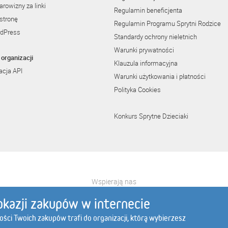
rowizny za linki
Regulamin beneficjenta
stronę
Regulamin Programu Sprytni Rodzice
rdPress
Standardy ochrony nieletnich
Warunki prywatności
organizacji
Klauzula informacyjna
cja API
Warunki użytkowania i płatności
Polityka Cookies
Konkurs Sprytne Dzieciaki
Wspierają nas
l
botland.com.pl
edomator.pl
elcartel.pl
activeshop.com.pl
e
okazji zakupów w internecie
tości Twoich zakupów trafi do organizacji, którą wybierzesz