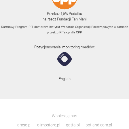
Przekaż 1,5% Podatku
na rzecz Fundacji FaniMani
Darmowy Program PIT dostarcza Instytut Wsparcia Organizacji Pozarządowych w ramach
projektu
PITax.pl
dla OPP
Pozycjonowanie, monitoring mediów:
English
Wspierają nas
amso.pl
olimpstore.pl
gatta.pl
botland.com.pl