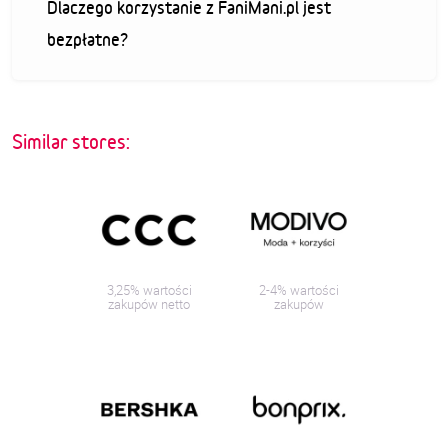
Dlaczego korzystanie z FaniMani.pl jest
bezpłatne?
Similar stores:
3,25% wartości
2-4% wartości
zakupów netto
zakupów