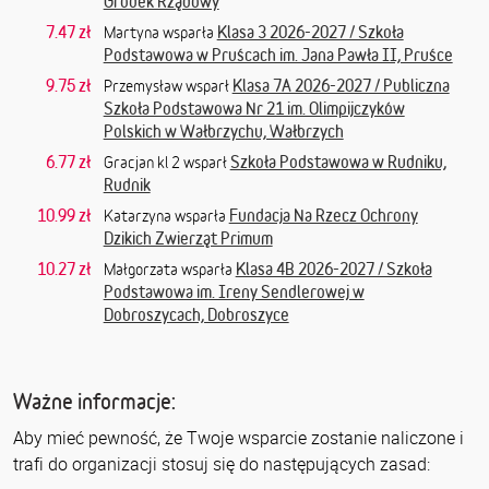
Gródek Rządowy
7.47 zł
Klasa 3 2026-2027 / Szkoła
Martyna wsparła
Podstawowa w Pruścach im. Jana Pawła II, Pruśce
9.75 zł
Klasa 7A 2026-2027 / Publiczna
Przemysław wsparł
Szkoła Podstawowa Nr 21 im. Olimpijczyków
Polskich w Wałbrzychu, Wałbrzych
6.77 zł
Szkoła Podstawowa w Rudniku,
Gracjan kl 2 wsparł
Rudnik
10.99 zł
Fundacja Na Rzecz Ochrony
Katarzyna wsparła
Dzikich Zwierząt Primum
10.27 zł
Klasa 4B 2026-2027 / Szkoła
Małgorzata wsparła
Podstawowa im. Ireny Sendlerowej w
Dobroszycach, Dobroszyce
Ważne informacje:
Aby mieć pewność, że Twoje wsparcie zostanie naliczone i
trafi do organizacji stosuj się do następujących zasad: