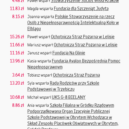
4.48 zł
Stowarzyszenie Socios Wisła Kraków
Paweł wsparł
11.83 zł
Fundacja dla Szczeniąt Judyta
Magda wsparła
8.15 zł
Polskie Stowarzyszenie na rzecz
Joanna wsparła
Osób z Niepełnosprawnością Intelektualną Koło w
Elblągu
15.26 zł
Ochotnicza Straż Pożarna w Lelisie
Paweł wsparł
11.66 zł
Ochotnicza Straż Pożarna w Lelisie
Mariusz wsparł
11.16 zł
Fundacja Na Glinie
Janusz wsparł
13.96 zł
Fundacja Avalon Bezpośrednia Pomoc
Kasia wsparła
Niepełnosprawnym
3.64 zł
Ochotnicza Straż Pożarna
Tobiasz wsparł
13.20 zł
Rada Rodziców przy Szkole
Syla wsparła
Podstawowej w Trzebiczu
10.68 zł
UKS G-8 BIELANY
Michał wsparł
8.86 zł
Szkoła Filialna w Gródku Rządowym
Ania wsparła
Podporządkowana Organ Izacyjnie Publicznej
Szkole Podstawowej w Obrytem Wchodząca w
Skład Zespołu Placówek Oświatowych w Obrytem,