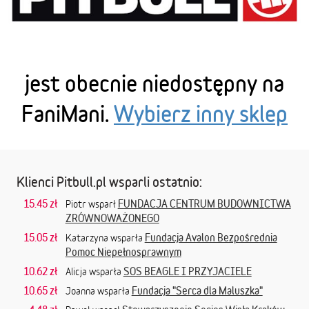
jest obecnie niedostępny na
FaniMani.
Wybierz inny sklep
Klienci Pitbull.pl wsparli ostatnio:
15.45 zł
FUNDACJA CENTRUM BUDOWNICTWA
Piotr wsparł
ZRÓWNOWAŻONEGO
15.05 zł
Fundacja Avalon Bezpośrednia
Katarzyna wsparła
Pomoc Niepełnosprawnym
10.62 zł
SOS BEAGLE I PRZYJACIELE
Alicja wsparła
10.65 zł
Fundacja "Serca dla Maluszka"
Joanna wsparła