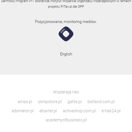
Darmowy Program PIT dostarcza Instytut Wsparcia Organizacji Pozarządowych w ramach
projektu
PITax.pl
dla OPP
Pozycjonowanie, monitoring mediów:
English
Wspierają nas
amso.pl
olimpstore.pl
gatta.pl
botland.com.pl
edomator.pl
elcartel.pl
activeshop.com.pl
e-hak24.pl
academyofbusiness.pl