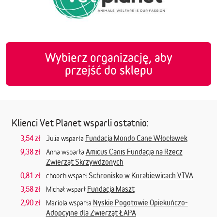
Wybierz organizację, aby
przejść do sklepu
Klienci Vet Planet wsparli ostatnio:
3,54 zł
Fundacja Mondo Cane Włocławek
Julia wsparła
9,38 zł
Amicus Canis Fundacja na Rzecz
Anna wsparła
Zwierząt Skrzywdzonych
0,81 zł
Schronisko w Korabiewicach VIVA
chooch wsparł
3,58 zł
Fundacja Maszt
Michał wsparł
2,90 zł
Nyskie Pogotowie Opiekuńczo-
Mariola wsparła
Adopcyjne dla Zwierząt ŁAPA