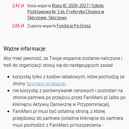
2,42 zł
Klasa 4C 2026-2027 / Szkoła
Gosia wsparła
Podstawowa Nr 1 im. Fryderyka Chopina w
Skórzewie, Skórzewo
2,65 zł
Fundacja Psi Grosz
Zuzanna wsparła
Ważne informacje:
Aby mieć pewność, że Twoje wsparcie zostanie naliczone i
trafi do organizacji stosuj się do następujących zasad:
korzystaj tylko z kodów rabatowych, które pochodzą ze
strony
fanimani.pl/okazje/
nie korzystaj z porównywarek cenowych i pozostań na
stronie partnera po przejściu przez FaniMani.pl (albo po
kliknięciu Aktywuj Darowiznę w Przypominacje),
FaniMani.pl musi być ostatnią stroną, z której
przejdziesz do partnera (ostatnie kliknięcie do partnera
musi pochodzić z FaniMani.pl/rozszerzenia -