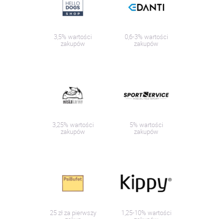
3,5% wartości
0,6-3% wartości
zakupów
zakupów
3,25% wartości
5% wartości
zakupów
zakupów
25 zł za pierwszy
1,25-10% wartości