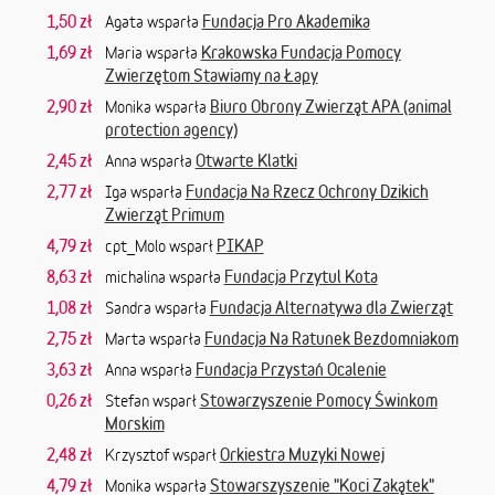
1,50 zł
Fundacja Pro Akademika
Agata wsparła
1,69 zł
Krakowska Fundacja Pomocy
Maria wsparła
Zwierzętom Stawiamy na Łapy
2,90 zł
Biuro Obrony Zwierząt APA (animal
Monika wsparła
protection agency)
2,45 zł
Otwarte Klatki
Anna wsparła
2,77 zł
Fundacja Na Rzecz Ochrony Dzikich
Iga wsparła
Zwierząt Primum
4,79 zł
PIKAP
cpt_Molo wsparł
8,63 zł
Fundacja Przytul Kota
michalina wsparła
1,08 zł
Fundacja Alternatywa dla Zwierząt
Sandra wsparła
2,75 zł
Fundacja Na Ratunek Bezdomniakom
Marta wsparła
3,63 zł
Fundacja Przystań Ocalenie
Anna wsparła
0,26 zł
Stowarzyszenie Pomocy Świnkom
Stefan wsparł
Morskim
2,48 zł
Orkiestra Muzyki Nowej
Krzysztof wsparł
4,79 zł
Stowarszyszenie "Koci Zakątek"
Monika wsparła