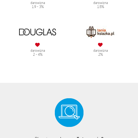
darowizna
darowizna
1.9 - 3%
1.5%
darowizna
darowizna
2 - 4%
2%