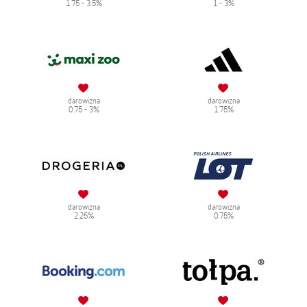
1.75 - 3.5%
1 - 3%
darowizna
darowizna
0.75 - 3%
1.75%
darowizna
darowizna
2.25%
0.75%