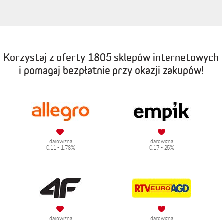
Korzystaj z oferty
1805 sklepów internetowych
i pomagaj bezpłatnie przy okazji zakupów!
darowizna
darowizna
0.11 - 1.78%
0.17 - 25%
darowizna
darowizna