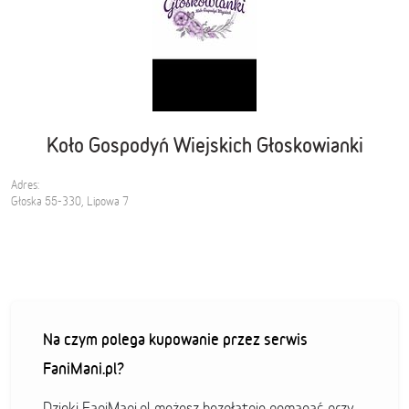
Koło Gospodyń Wiejskich Głoskowianki
Adres:
Głoska 55-330, Lipowa 7
Na czym polega kupowanie przez serwis
FaniMani.pl?
Dzięki FaniMani.pl możesz bezpłatnie pomagać przy