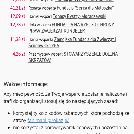
41,21 zł
Fundacja "Serca dla Maluszka"
Renata wsparła
12,09 zł
Ignacy Bystry-Moraczewski
Daniel wsparł
12,38 zł
FUNDACJA NA RZECZ OCHRONY
Jola wsparła
PRAW ZWIERZĄT KUNDELEK
11,38 zł
Zamojska Fundacja dla Zwierząt i
Hania wsparła
Środowiska ZEA
4,25 zł
STOWARZYSZENIE DOLINA
Przemysław wsparł
SKRZATÓW
Ważne informacje:
Aby mieć pewność, że Twoje wsparcie zostanie naliczone i
trafi do organizacji stosuj się do następujących zasad:
korzystaj tylko z kodów rabatowych, które pochodzą ze
strony
fanimani.pl/okazje/
nie korzystaj z porównywarek cenowych i pozostań na