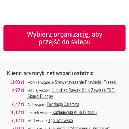
Wybierz organizację, aby
przejść do sklepu
Klienci scyzoryki.net wsparli ostatnio:
11,00 zł
Stowarzyszenie Przyjaciół Fretek
Monika wsparła
4,97 zł
1. Hufiec Rawski SHK Zawisza FSE -
Maciej wsparł
Skauci Europy
6,47 zł
Fundacja Calamita
Aldi wsparł
10,17 zł
Kazimierski Klub Futsalu
Leszek wsparł
6,17 zł
Iga Dmowska
MaD wsparł
2,00 zł
Fundacja "Wzajemnie Pomocni"
Marta wsparła