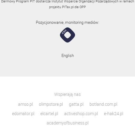
Darmowy Program PIT dostarcza Instytut Wsparcia Organizacji Pozarządowych w ramach
projektu
PITax.pl
dla OPP
Pozycjonowanie, monitoring mediów:
English
Wspierają nas
amso.pl
olimpstore.pl
gatta.pl
botland.com.pl
edomator.pl
elcartel.pl
activeshop.com.pl
e-hak24.pl
academyofbusiness.pl