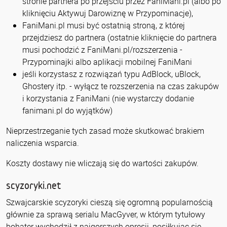
stronie partnera po przejściu przez FaniMani.pl (albo po
kliknięciu Aktywuj Darowiznę w Przypominacje),
FaniMani.pl musi być ostatnią stroną, z której
przejdziesz do partnera (ostatnie kliknięcie do partnera
musi pochodzić z FaniMani.pl/rozszerzenia -
Przypominajki albo aplikacji mobilnej FaniMani
jeśli korzystasz z rozwiązań typu AdBlock, uBlock,
Ghostery itp. - wyłącz te rozszerzenia na czas zakupów
i korzystania z FaniMani (nie wystarczy dodanie
fanimani.pl do wyjątków)
Nieprzestrzeganie tych zasad może skutkować brakiem
naliczenia wsparcia.
Koszty dostawy nie wliczają się do wartości zakupów.
scyzoryki.net
Szwajcarskie scyzoryki cieszą się ogromną popularnością
głównie za sprawą serialu MacGyver, w którym tytułowy
bohater wychodził z najgorszych opresji, posiłkując się