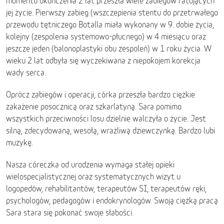
momentu ukończenia 2 lat przeszła wiele zabiegów ratujących
jej życie. Pierwszy zabieg (wszczepienia stentu do przetrwałego
przewodu tętniczego Botalla miała wykonany w 9. dobie życia,
kolejny (zespolenia systemowo-płucnego) w 4 miesiącu oraz
jeszcze jeden (balonoplastyki obu zespoleń) w 1 roku życia. W
wieku 2 lat odbyła się wyczekiwana z niepokojem korekcja
wady serca.
Oprócz zabiegów i operacji, córka przeszła bardzo ciężkie
zakażenie posocznicą oraz szkarlatyną. Sara pomimo
wszystkich przeciwności losu dzielnie walczyła o życie. Jest
silną, zdecydowaną, wesołą, wrażliwą dziewczynką. Bardzo lubi
muzykę.
Nasza córeczka od urodzenia wymaga stałej opieki
wielospecjalistycznej oraz systematycznych wizyt u
logopedów, rehabilitantów, terapeutów SI, terapeutów ręki,
psychologów, pedagogów i endokrynologów. Swoją ciężką pracą
Sara stara się pokonać swoje słabości.