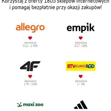
Korzystaj z oferty
1805 sklepów internetowych
i pomagaj bezpłatnie przy okazji zakupów!
darowizna
darowizna
0.11 - 1.78%
0.17 - 25%
darowizna
darowizna
1.75 - 3.5%
1 - 3%