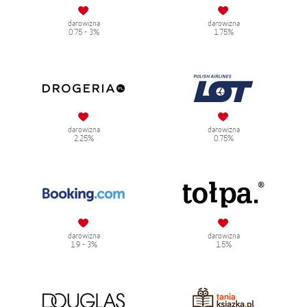
darowizna
darowizna
0.75 - 3%
1.75%
darowizna
darowizna
2.25%
0.75%
darowizna
darowizna
1.9 - 3%
1.5%