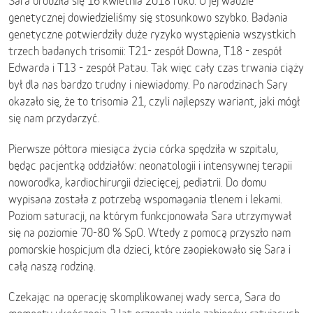
Sara urodziła się 16 kwietnia 2018 roku. O jej wadzie
genetycznej dowiedzieliśmy się stosunkowo szybko. Badania
genetyczne potwierdziły duże ryzyko wystąpienia wszystkich
trzech badanych trisomii: T21- zespół Downa, T18 - zespół
Edwarda i T13 - zespół Patau. Tak więc cały czas trwania ciąży
był dla nas bardzo trudny i niewiadomy. Po narodzinach Sary
okazało się, że to trisomia 21, czyli najlepszy wariant, jaki mógł
się nam przydarzyć.
Pierwsze półtora miesiąca życia córka spędziła w szpitalu,
będąc pacjentką oddziałów: neonatologii i intensywnej terapii
noworodka, kardiochirurgii dziecięcej, pediatrii. Do domu
wypisana została z potrzebą wspomagania tlenem i lekami.
Poziom saturacji, na którym funkcjonowała Sara utrzymywał
się na poziomie 70-80 % SpO. Wtedy z pomocą przyszło nam
pomorskie hospicjum dla dzieci, które zaopiekowało się Sara i
całą naszą rodziną.
Czekając na operację skomplikowanej wady serca, Sara do