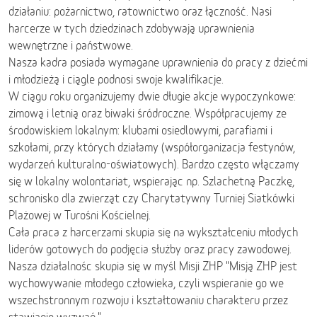
działaniu: pożarnictwo, ratownictwo oraz łączność. Nasi
harcerze w tych dziedzinach zdobywają uprawnienia
wewnętrzne i państwowe.
Nasza kadra posiada wymagane uprawnienia do pracy z dziećmi
i młodzieżą i ciągle podnosi swoje kwalifikacje.
W ciągu roku organizujemy dwie długie akcje wypoczynkowe:
zimową i letnią oraz biwaki śródroczne. Współpracujemy ze
środowiskiem lokalnym: klubami osiedlowymi, parafiami i
szkołami, przy których działamy (współorganizacja festynów,
wydarzeń kulturalno-oświatowych). Bardzo często włączamy
się w lokalny wolontariat, wspierając np. Szlachetną Paczkę,
schronisko dla zwierząt czy Charytatywny Turniej Siatkówki
Plażowej w Turośni Kościelnej.
Cała praca z harcerzami skupia się na wykształceniu młodych
liderów gotowych do podjęcia służby oraz pracy zawodowej.
Nasza działalnośc skupia się w myśl Misji ZHP "Misją ZHP jest
wychowywanie młodego człowieka, czyli wspieranie go we
wszechstronnym rozwoju i kształtowaniu charakteru przez