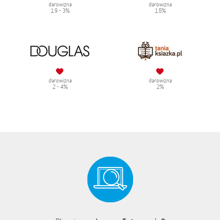
darowizna
darowizna
1.9 - 3%
1.5%
darowizna
darowizna
2 - 4%
2%