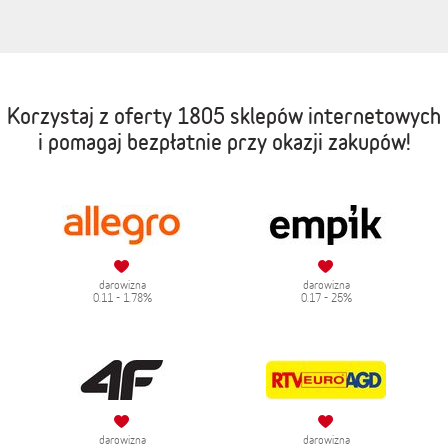
Korzystaj z oferty
1805 sklepów internetowych
i pomagaj bezpłatnie przy okazji zakupów!
darowizna
darowizna
0.11 - 1.78%
0.17 - 25%
darowizna
darowizna