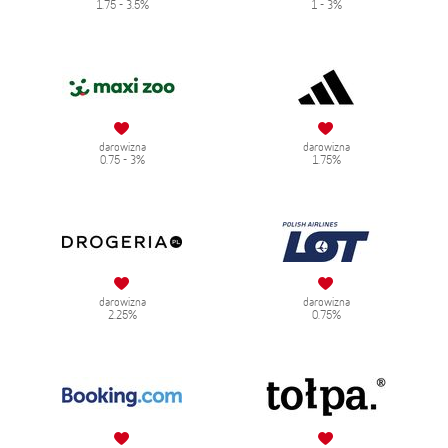
1.75 - 3.5%
1 - 3%
darowizna
darowizna
0.75 - 3%
1.75%
darowizna
darowizna
2.25%
0.75%