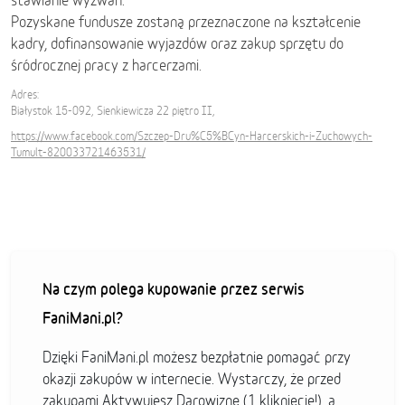
stawianie wyzwań."
Pozyskane fundusze zostaną przeznaczone na kształcenie
kadry, dofinansowanie wyjazdów oraz zakup sprzętu do
śródrocznej pracy z harcerzami.
Adres:
Białystok 15-092, Sienkiewicza 22 piętro II,
https://www.facebook.com/Szczep-Dru%C5%BCyn-Harcerskich-i-Zuchowych-
Tumult-820033721463531/
Na czym polega kupowanie przez serwis
FaniMani.pl?
Dzięki FaniMani.pl możesz bezpłatnie pomagać przy
okazji zakupów w internecie. Wystarczy, że przed
zakupami Aktywujesz Darowiznę (1 kliknięcie!), a