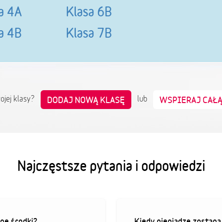
a 4A
Klasa 6B
a 4B
Klasa 7B
wojej klasy?
lub
DODAJ NOWĄ KLASĘ
WSPIERAJ CAŁ
Najczęstsze pytania i odpowiedzi
ne środki?
Kiedy pieniądze zostan