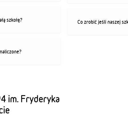
ałą szkołę?
Co zrobić jeśli naszej sz
 naliczone?
4 im. Fryderyka
cie