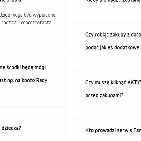
odzice mogą być wypłacone
o rodzica - reprezentanta
Czy robiąc zakupy z da
podać jakieś dodatkowe 
ne środki będę mógł
ast np. na konto Rady
Czy muszę kliknąć AK
przed zakupami?
o dziecka?
Kto prowadzi serwis Fan