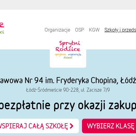
Organizacje
OSP
KGW
Szkoły i przed
awowa Nr 94 im. Fryderyka Chopina, Łód
Łódź-Śródmieście 90-228, ul. Zacisze 7/9
bezpłatnie przy okazji zaku
SPIERAJ CAŁĄ SZKOŁĘ
WYBIERZ KLASĘ