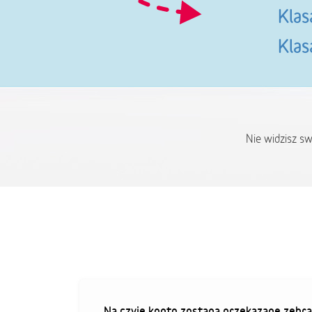
Klas
Klas
Nie widzisz s
Na czyje konto zostaną przekazane zebra