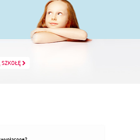
Ą SZKOŁĘ
ą wypłacone?