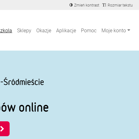
Zmień kontrast
Rozmiar tekstu
szkola
Sklepy
Okazje
Aplikacje
Pomoc
Moje konto
ź-Śródmieście
pów online