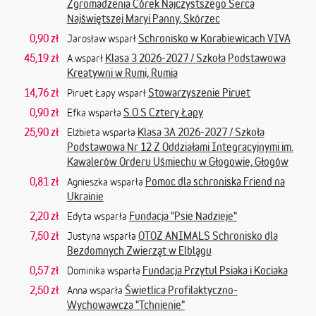
Zgromadzenia Córek Najczystszego Serca
Najświętszej Maryi Panny, Skórzec
0,90 zł
Schronisko w Korabiewicach VIVA
Jarosław wsparł
45,19 zł
Klasa 3 2026-2027 / Szkoła Podstawowa
A wsparł
Kreatywni w Rumi, Rumia
14,76 zł
Stowarzyszenie Piruet
Piruet Łapy wsparł
0,90 zł
S.O.S Cztery Łapy
Efka wsparła
25,90 zł
Klasa 3A 2026-2027 / Szkoła
Elżbieta wsparła
Podstawowa Nr 12 Z Oddziałami Integracyjnymi im.
Kawalerów Orderu Uśmiechu w Głogowie, Głogów
0,81 zł
Pomoc dla schroniska Friend na
Agnieszka wsparła
Ukrainie
2,20 zł
Fundacja "Psie Nadzieje"
Edyta wsparła
7,50 zł
OTOZ ANIMALS Schronisko dla
Justyna wsparła
Bezdomnych Zwierząt w Elblągu
0,57 zł
Fundacja Przytul Psiaka i Kociaka
Dominika wsparła
2,50 zł
Świetlica Profilaktyczno-
Anna wsparła
Wychowawcza "Tchnienie"