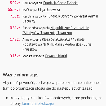
5,92 zł
Fundacja Serce Dziecka
Emilia wsparła
55,02 zł
Iga Dmowska
MaD wsparł
7,85 zł
Fundacja Ochrony Zwierząt Animal
Karolina wsparła
Security
0,62 zł
Niepubliczne Przedszkole
Aleksandra wsparła
"Alladyn" w Jaworznie, Jaworzno
1,48 zł
Klasa 6B 2026-2027 / Szkoła
Anna wsparła
Podstawowa Nr 9 im. Marii Skłodowskiej-Curie,
Pruszków
3,15 zł
Otwarte Klatki
Monika wsparła
Ważne informacje:
Aby mieć pewność, że Twoje wsparcie zostanie naliczone i
trafi do organizacji stosuj się do następujących zasad:
korzystaj tylko z kodów rabatowych, które pochodzą ze
strony
fanimani.pl/okazje/