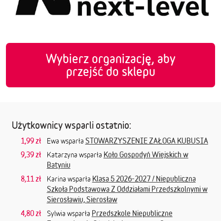
Wybierz organizację, aby
przejść do sklepu
Użytkownicy wsparli ostatnio:
1,99 zł
STOWARZYSZENIE ZAŁOGA KUBUSIA
Ewa wsparła
9,39 zł
Koło Gospodyń Wiejskich w
Katarzyna wsparła
Batyniu
8,11 zł
Klasa 5 2026-2027 / Niepubliczna
Karina wsparła
Szkoła Podstawowa Z Oddziałami Przedszkolnymi w
Sierosławiu, Sierosław
4,80 zł
Przedszkole Niepubliczne
Sylwia wsparła