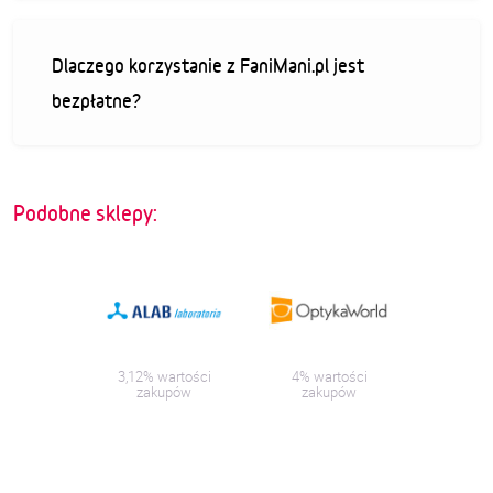
Dlaczego korzystanie z FaniMani.pl jest
bezpłatne?
Podobne sklepy:
3,12% wartości
4% wartości
zakupów
zakupów