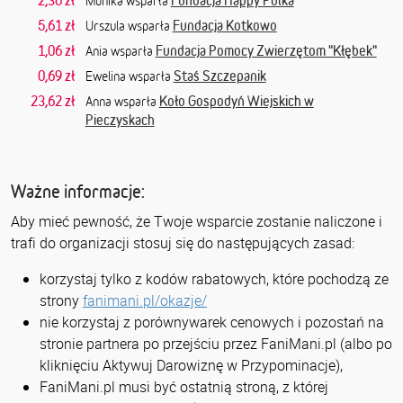
2,30 zł
Fundacja Happy Polka
Monika wsparła
5,61 zł
Fundacja Kotkowo
Urszula wsparła
1,06 zł
Fundacja Pomocy Zwierzętom "Kłębek"
Ania wsparła
0,69 zł
Staś Szczepanik
Ewelina wsparła
23,62 zł
Koło Gospodyń Wiejskich w
Anna wsparła
Pieczyskach
Ważne informacje:
Aby mieć pewność, że Twoje wsparcie zostanie naliczone i
trafi do organizacji stosuj się do następujących zasad:
korzystaj tylko z kodów rabatowych, które pochodzą ze
strony
fanimani.pl/okazje/
nie korzystaj z porównywarek cenowych i pozostań na
stronie partnera po przejściu przez FaniMani.pl (albo po
kliknięciu Aktywuj Darowiznę w Przypominacje),
FaniMani.pl musi być ostatnią stroną, z której