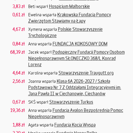
3,83 zł
Hospicjum Malborskie
Beti wsparł
0,61 zł
Krakowska Fundacja Pomocy
Ewelina wsparła
Zwierzętom Stawiamy na Łapy
4,67 zł
Polskie Stowarzyszenie
Xymena wsparła
Trychologiczne
0,84 zł
FUNDACJA KOKOSOWY DOM
Anna wsparła
68,39 zł
Podopieczny Fundacji Pomocy Osobom
Jacek wsparł
Niepełnosprawnym SŁONECZKO 368/L Konrad
Lorenz
4,64 zł
Stowarzyszenie Traugutt.org
Karolina wsparła
2,56 zł
Klasa 6A 2026-2027 / Szkoła
Joanna wsparła
Podstawowa Nr 7 Z Oddziałami Integracyjnymi im.
Jana Pawła II w Ciechanowie, Ciechanów
0,67 zł
Stowarzyszenie Turkus
SKŚ wsparł
19,36 zł
Fundacja Avalon Bezpośrednia Pomoc
Anna wsparła
Niepełnosprawnym
1,88 zł
Fundacja Kocia Wyspa
Agata wsparła