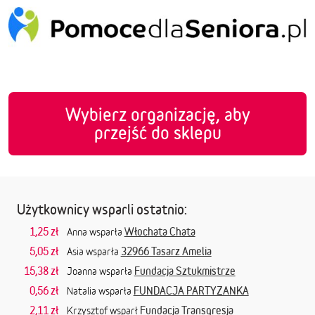
Wybierz organizację, aby
przejść do sklepu
Użytkownicy wsparli ostatnio:
1,25 zł
Włochata Chata
Anna wsparła
5,05 zł
32966 Tasarz Amelia
Asia wsparła
15,38 zł
Fundacja Sztukmistrze
Joanna wsparła
0,56 zł
FUNDACJA PARTYZANKA
Natalia wsparła
2,11 zł
Fundacja Transgresja
Krzysztof wsparł