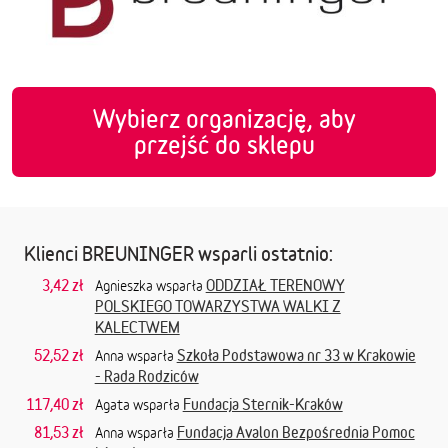
Wybierz organizację, aby
przejść do sklepu
Klienci BREUNINGER wsparli ostatnio:
3,42 zł
ODDZIAŁ TERENOWY
Agnieszka wsparła
POLSKIEGO TOWARZYSTWA WALKI Z
KALECTWEM
52,52 zł
Szkoła Podstawowa nr 33 w Krakowie
Anna wsparła
- Rada Rodziców
117,40 zł
Fundacja Sternik-Kraków
Agata wsparła
81,53 zł
Fundacja Avalon Bezpośrednia Pomoc
Anna wsparła