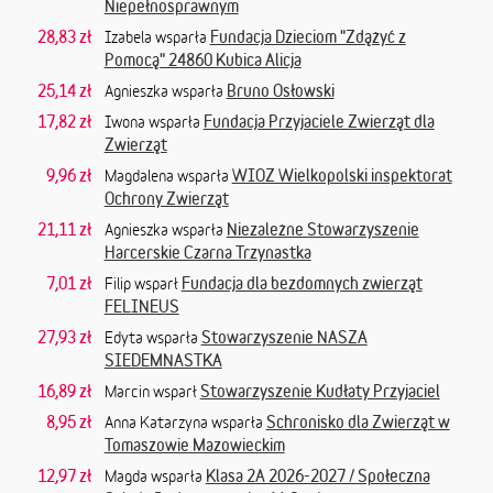
Niepełnosprawnym
28,83 zł
Fundacja Dzieciom "Zdążyć z
Izabela wsparła
Pomocą" 24860 Kubica Alicja
25,14 zł
Bruno Osłowski
Agnieszka wsparła
17,82 zł
Fundacja Przyjaciele Zwierząt dla
Iwona wsparła
Zwierząt
9,96 zł
WIOZ Wielkopolski inspektorat
Magdalena wsparła
Ochrony Zwierząt
21,11 zł
Niezależne Stowarzyszenie
Agnieszka wsparła
Harcerskie Czarna Trzynastka
7,01 zł
Fundacja dla bezdomnych zwierząt
Filip wsparł
FELINEUS
27,93 zł
Stowarzyszenie NASZA
Edyta wsparła
SIEDEMNASTKA
16,89 zł
Stowarzyszenie Kudłaty Przyjaciel
Marcin wsparł
8,95 zł
Schronisko dla Zwierząt w
Anna Katarzyna wsparła
Tomaszowie Mazowieckim
12,97 zł
Klasa 2A 2026-2027 / Społeczna
Magda wsparła