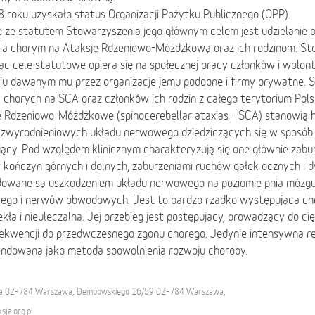
roku uzyskało status Organizacji Pożytku Publicznego (OPP).
 ze statutem Stowarzyszenia jego głównym celem jest udzielanie po
ia chorym na Ataksję Rdzeniowo-Móżdżkową oraz ich rodzinom. St
jąc cele statutowe opiera się na społecznej pracy członków i wolon
iu dawanym mu przez organizacje jemu podobne i firmy prywatne. 
 chorych na SCA oraz członków ich rodzin z całego terytorium Polsk
e Rdzeniowo-Móżdżkowe (spinocerebellar ataxias - SCA) stanowią 
 zwyrodnieniowych układu nerwowego dziedziczących się w sposób
ący. Pod względem klinicznym charakteryzują się one głównie zabu
kończyn górnych i dolnych, zaburzeniami ruchów gałek ocznych i d
owane są uszkodzeniem układu nerwowego na poziomie pnia mózgu,
ego i nerwów obwodowych. Jest to bardzo rzadko występująca ch
kła i nieuleczalna. Jej przebieg jest postępujacy, prowadzący do ci
ekwencji do przedwczesnego zgonu chorego. Jedynie intensywna reh
ndowana jako metoda spowolnienia rozwoju choroby.
 02-784 Warszawa, Dembowskiego 16/59 02-784 Warszawa,
ja.org.pl