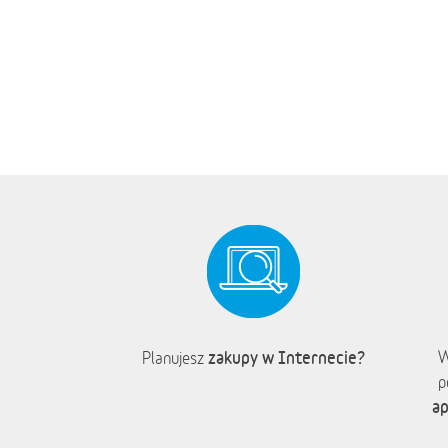
zakupy w Internecie?
W
Planujesz
p
ap