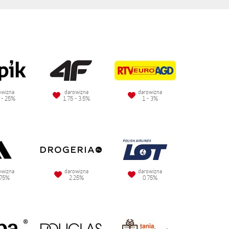
owizna
darowizna
darowizna
 - 25%
1.75 - 3.5%
1 - 3%
owizna
darowizna
darowizna
.75%
2.25%
0.75%