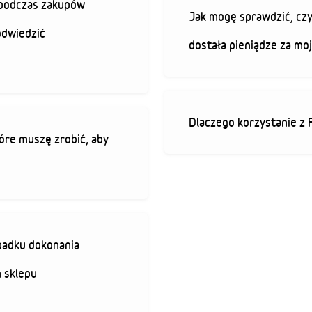
ę podczas zakupów
Jak mogę sprawdzić, czy
odwiedzić
dostała pieniądze za mo
Dlaczego korzystanie z 
óre muszę zrobić, aby
padku dokonania
 sklepu