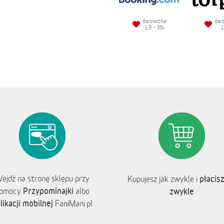
darowizna
dar
1.9 - 3%
1
ejdź na stronę sklepu przy
płacisz
Kupujesz jak zwykle i
Przypominajki
omocy
albo
zwykle
likacji mobilnej
FaniMani.pl