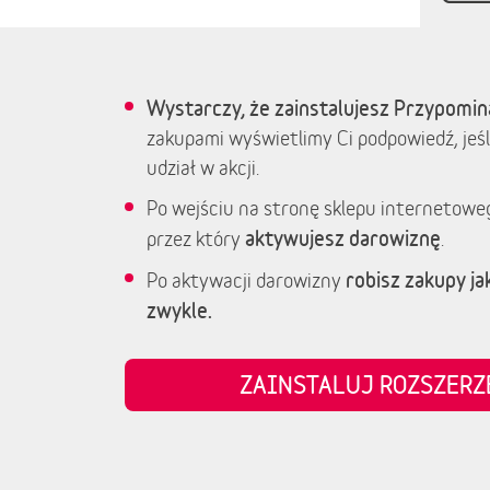
Wystarczy, że zainstalujesz Przypomin
zakupami wyświetlimy Ci podpowiedź, jeśl
udział w akcji.
Po wejściu na stronę sklepu internetowe
aktywujesz darowiznę
przez który
.
robisz zakupy jak
Po aktywacji darowizny
zwykle.
ZAINSTALUJ ROZSZER