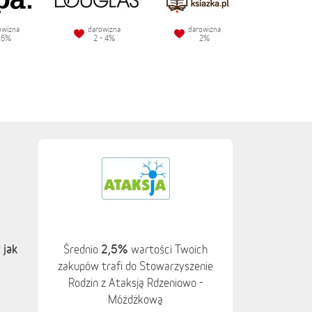
owizna
darowizna
darowizna
.5%
2 - 4%
2%
 jak
2,5%
Średnio
wartości Twoich
zakupów trafi do Stowarzyszenie
Rodzin z Ataksją Rdzeniowo -
Móżdżkową