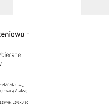
zeniowo -
zbierane
w
owo-Móżdżkową,
obą zwaną Ataksją
szawie, uzyskując