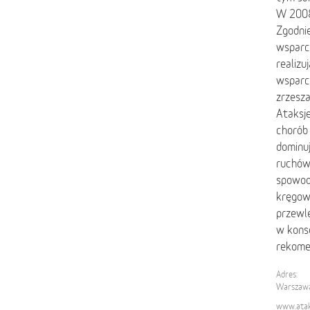
W 2008 
Zgodnie
wsparc
realizu
wsparc
zrzesza
Ataksj
chorób
dominuj
ruchów 
spowod
kręgow
przewle
w kons
rekome
Adres:
Warszawa
www.ataks