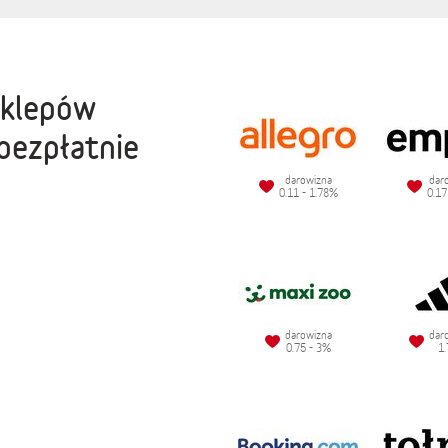
sklepów
bezpłatnie
darowizna
dar
0.11 - 1.78%
0.17
darowizna
dar
0.75 - 3%
1