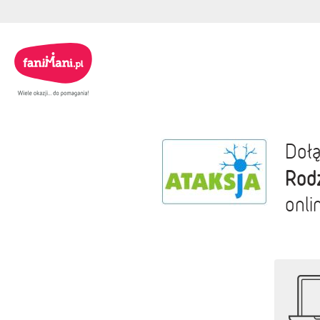
Dołą
Rod
onli