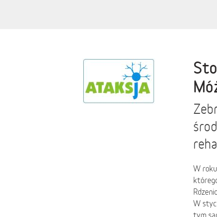
Sto
Mó
Zebr
środ
reha
W roku
którego
Rdzeni
W styc
tym sa