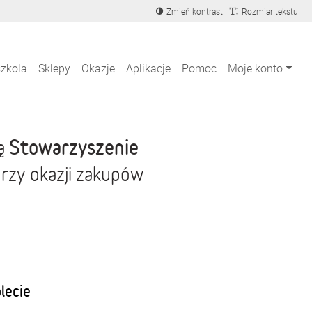
Zmień kontrast
Rozmiar tekstu
szkola
Sklepy
Okazje
Aplikacje
Pomoc
Moje konto
Stowarzyszenie
ją
rzy okazji zakupów
blecie