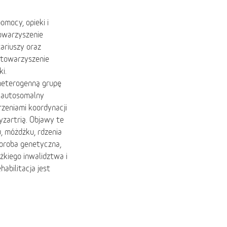
mocy, opieki i
owarzyszenie
tariuszy oraz
Stowarzyszenie
i.
heterogenną grupę
 autosomalny
rzeniami koordynacji
yzartrią. Objawy te
 móżdżku, rdzenia
oroba genetyczna,
ężkiego inwalidztwa i
abilitacja jest