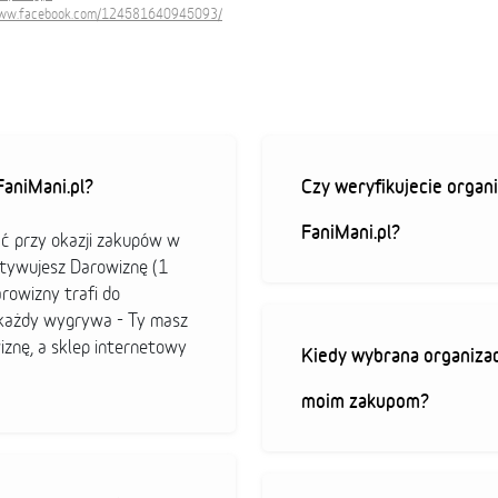
www.facebook.com/124581640945093/
aniMani.pl?
Czy weryfikujecie organi
FaniMani.pl?
ać przy okazji zakupów w
ktywujesz Darowiznę (1
arowizny trafi do
b każdy wygrywa - Ty masz
iznę, a sklep internetowy
Kiedy wybrana organizac
moim zakupom?