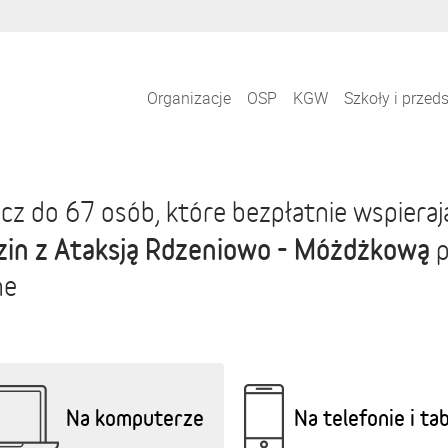
Organizacje
OSP
KGW
Szkoły i przed
cz do 67 osób, które bezpłatnie wspiera
zin z Ataksją Rdzeniowo - Móżdżkową
p
ne
Na komputerze
Na telefonie i ta