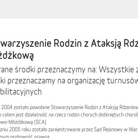
warzyszenie Rodzin z Ataksją Rd
żdżkową
ane środki przeznaczymy na: Wszystkie 
ki przeznaczamy na organizację turnusó
bilitacyjnych
 2004 zostało powołane Stowarzyszenie Rodzin z Ataksją Rdzeni
 celem jest działalność na rzecz rodzin chorych dotkniętych chor
owo-Móżdżkową (SCA).
zniu 2005 roku zostało zarejestrowane przez Sąd Rejonowy w War
mym osobowość prawną.