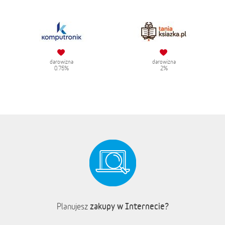
darowizna
darowizna
0.75%
2%
zakupy w Internecie?
Planujesz