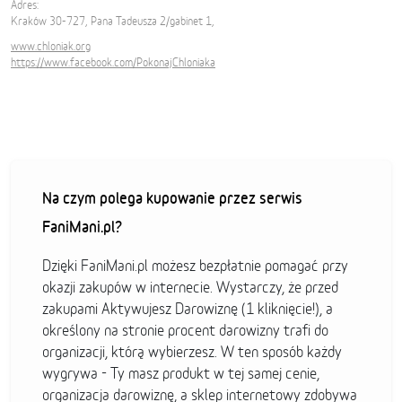
Adres:
Kraków 30-727, Pana Tadeusza 2/gabinet 1,
www.chloniak.org
https://www.facebook.com/PokonajChloniaka
Na czym polega kupowanie przez serwis
FaniMani.pl?
Dzięki FaniMani.pl możesz bezpłatnie pomagać przy
okazji zakupów w internecie. Wystarczy, że przed
zakupami Aktywujesz Darowiznę (1 kliknięcie!), a
określony na stronie procent darowizny trafi do
organizacji, którą wybierzesz. W ten sposób każdy
wygrywa - Ty masz produkt w tej samej cenie,
organizacja darowiznę, a sklep internetowy zdobywa