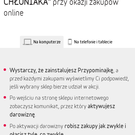
CHŁONIAKA"
przy okazji zakupów
online
Na komputerze
Na telefonie i tablecie
Wystarczy, że zainstalujesz Przypominajkę
, a
przed każdymi zakupami wyświetlimy Ci podpowiedź,
jeśli wybrany sklep bierze udział w akcji.
Po wejściu na stronę sklepu internetowego
aktywujesz
zobaczysz komunikat, przez który
darowiznę
.
robisz zakupy jak zwykle i
Po aktywacji darowizny
płacisz tyle, co zwykle.