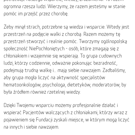
ogromna rzesza ludzi. Wierzymy, że razem jesteśmy w stanie
pomóc im przejść przez chorobę.
Żeby minął strach, potrzebne są wiedza i wsparcie. Wtedy jest
przestrzeń na podjęcie walki z chorobą. Razem możemy tę
przestrzeń stworzyć i realnie pomóc. Tworzymy ogólnopolską
społeczność NiePochłoniętych - osób, które zmagają się z
chłoniakiem i wzajemnie się wspierają. To grupa cudownych
ludzi, którzy codziennie, odważnie pokonując bezradność,
podejmują trudną walkę i... mają siebie nawzajem. Zadbaliśmy,
aby grupa mogła liczyć na aktywność specjalistów
hematoonkologów, psychologa, dietetyków, moderatorów, by
była źródłem również rzetelnej wiedzy.
Dzięki Twojemu wsparciu możemy profesjonalnie działać i
wspierać Pacjentów walczących z chłoniakami, którzy wraz z
pojawieniem się Fundacji zyskali miejsce, w którym mogą liczyć
na innych i siebie nawzajem.