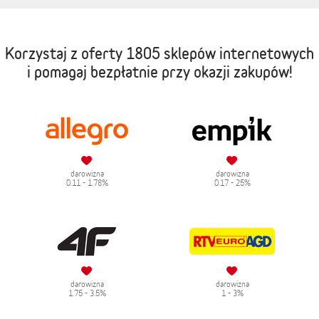
Korzystaj z oferty
1805 sklepów internetowych
i pomagaj bezpłatnie przy okazji zakupów!
darowizna
darowizna
0.11 - 1.78%
0.17 - 25%
darowizna
darowizna
1.75 - 3.5%
1 - 3%