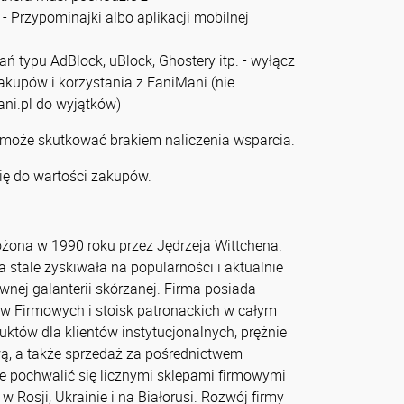
- Przypominajki albo aplikacji mobilnej
zań typu AdBlock, uBlock, Ghostery itp. - wyłącz
zakupów i korzystania z FaniMani (nie
ni.pl do wyjątków)
 może skutkować brakiem naliczenia wsparcia.
ię do wartości zakupów.
żona w 1990 roku przez Jędrzeja Wittchena.
tale zyskiwała na popularności i aktualnie
ywnej galanterii skórzanej. Firma posiada
ów Firmowych i stoisk patronackich w całym
uktów dla klientów instytucjonalnych, prężnie
wą, a także sprzedaż za pośrednictwem
e pochwalić się licznymi sklepami firmowymi
 Rosji, Ukrainie i na Białorusi. Rozwój firmy