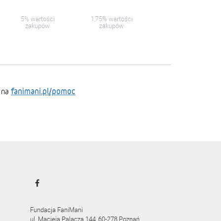
5% wartości
1,75% wartości
zakupów
zakupów
fanimani.pl/pomoc
 na
Fundacja FaniMani
ul. Macieja Palacza 144, 60-278 Poznań