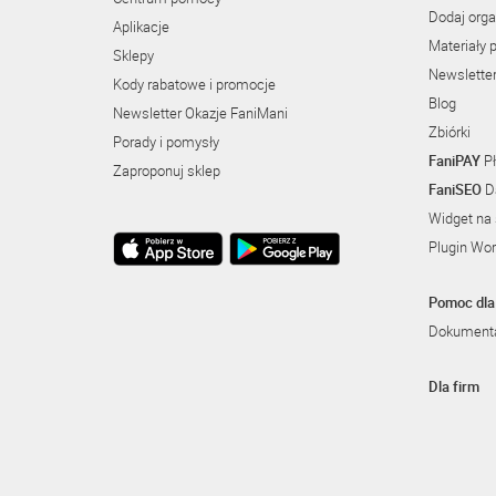
Dodaj orga
Aplikacje
Materiały 
Sklepy
Newslette
Kody rabatowe i promocje
Blog
Newsletter Okazje FaniMani
Zbiórki
Porady i pomysły
FaniPAY
Pł
Zaproponuj sklep
FaniSEO
Da
Widget na 
Plugin Wo
Pomoc dla 
Dokumenta
Dla firm