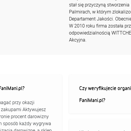
stał się przyczyną stworzeni
Palmirach, w którym zlokaliz
Departament Jakości. Obecnie
W 2010 roku firma została prz
odpowiedzialnością WITTCHEN
Akcyjna.
aniMani.pl?
Czy weryfikujecie organi
FaniMani.pl?
agać przy okazji
ed zakupami Aktywujesz
stronie procent darowizny
 ten sposób każdy wygrywa
izacja darowiznę, a sklep