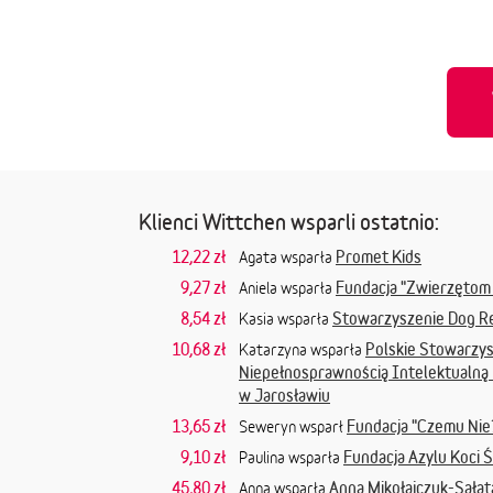
Klienci Wittchen wsparli ostatnio:
12,22 zł
Promet Kids
Agata wsparła
9,27 zł
Fundacja "Zwierzętom
Aniela wsparła
8,54 zł
Stowarzyszenie Dog R
Kasia wsparła
10,68 zł
Polskie Stowarzys
Katarzyna wsparła
Niepełnosprawnością Intelektualną
w Jarosławiu
13,65 zł
Fundacja "Czemu Nie?
Seweryn wsparł
9,10 zł
Fundacja Azylu Koci 
Paulina wsparła
45,80 zł
Anna Mikołajczuk-Sałat
Anna wsparła