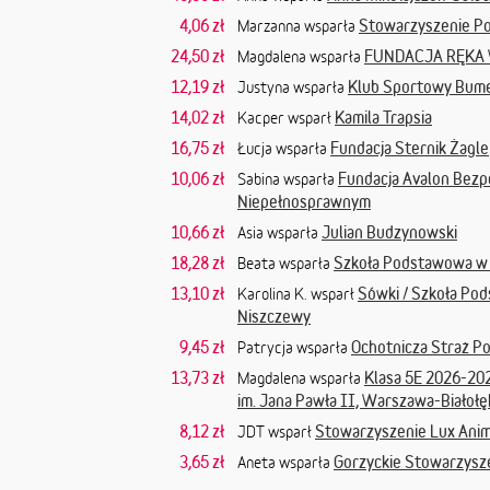
4,06 zł
Stowarzyszenie P
Marzanna wsparła
24,50 zł
FUNDACJA RĘKA 
Magdalena wsparła
12,19 zł
Klub Sportowy Bum
Justyna wsparła
14,02 zł
Kamila Trapsia
Kacper wsparł
16,75 zł
Fundacja Sternik Żagle
Łucja wsparła
10,06 zł
Fundacja Avalon Bez
Sabina wsparła
Niepełnosprawnym
10,66 zł
Julian Budzynowski
Asia wsparła
18,28 zł
Szkoła Podstawowa w
Beata wsparła
13,10 zł
Sówki / Szkoła Po
Karolina K. wsparł
Niszczewy
9,45 zł
Ochotnicza Straż P
Patrycja wsparła
13,73 zł
Klasa 5E 2026-20
Magdalena wsparła
im. Jana Pawła II, Warszawa-Białołę
8,12 zł
Stowarzyszenie Lux Ani
JDT wsparł
3,65 zł
Gorzyckie Stowarzysz
Aneta wsparła