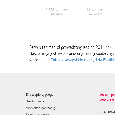
2-3,5% wartości
2% wartości
zakupów
zakupów
Serwis fanimani.pl prowadzony jest od 2014 roku 
Naszą misją jest wspieranie organizacji społeczny
Zobacz wszystkie narzędzia FaniM
ważne cele.
Dla wspierającego
Jestem po
stowarzys
Jak to działa
Wybierz organizację
DLA ORGA
Centrum pomocy