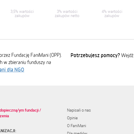
3,5% wartości
3% wartości
4% wartości
zakupów
zakupów netto
zakupów
przez Fundację FaniMani (OPP).
Potrzebujesz pomocy?
Wejdź
ch w zbieraniu funduszy na
ani dla NGO
dopieczną/ym fundacji /
Napisali o nas
zenia
Opinie
O FaniMani
NIZACJI:
Dla mediów