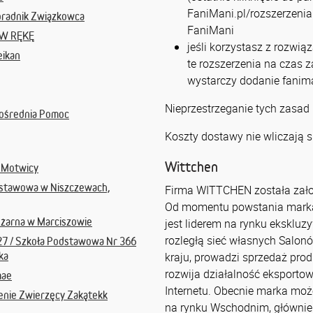
FaniMani.pl/rozszerzenia 
oradnik Związkowca
FaniMani
W RĘKĘ
jeśli korzystasz z rozwią
eikan
te rozszerzenia na czas 
wystarczy dodanie fanima
Nieprzestrzeganie tych zasad
pośrednia Pomoc
Koszty dostawy nie wliczają s
Wittchen
 Motwicy
dstawowa w Niszczewach,
Firma WITTCHEN została zało
Od momentu powstania marka s
ożarna w Marciszowie
jest liderem na rynku ekskluz
rozległą sieć własnych Salon
27 / Szkoła Podstawowa Nr 366
ka
kraju, prowadzi sprzedaż prod
rozwija działalność eksporto
mae
Internetu. Obecnie marka moż
enie Zwierzęcy Zakątekk
na rynku Wschodnim, głównie w