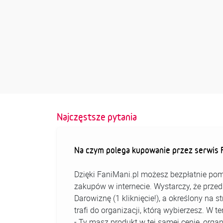
Najczęstsze pytania
Na czym polega kupowanie przez serwis F
Dzięki FaniMani.pl możesz bezpłatnie pom
zakupów w internecie. Wystarczy, że prz
Darowiznę (1 kliknięcie!), a określony na 
trafi do organizacji, którą wybierzesz. W
- Ty masz produkt w tej samej cenie, organ