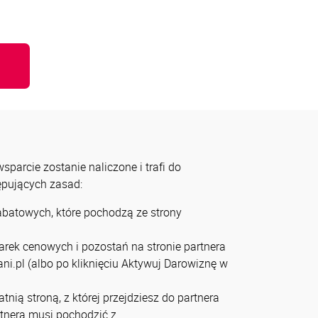
u
parcie zostanie naliczone i trafi do
tępujących zasad:
rabatowych, które pochodzą ze strony
arek cenowych i pozostań na stronie partnera
ni.pl (albo po kliknięciu Aktywuj Darowiznę w
tnią stroną, z której przejdziesz do partnera
artnera musi pochodzić z