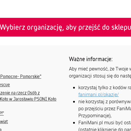
Wybierz organizację, aby przejść do sklep
Ważne informacje:
Aby mieć pewność, że Twoje ws
organizacji stosuj się do nas
 Pomocne- Pomorskie"
escue
korzystaj tylko z kodów 
zenie na rzecz Osób z
fanimani.pl/okazje/
 Koło w Jarosławiu PSONI Koło
nie korzystaj z porównyw
po przejściu przez FaniMa
!"
Przypominacje),
Świat
FaniMani.pl musi być osta
(ostatnie kliknięcie do p
a