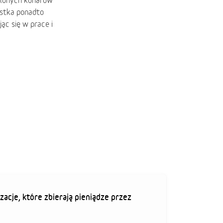
alonych konarów
stka ponadto
ąc się w prace i
zacje, które zbierają pieniądze przez