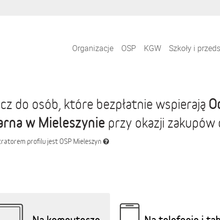
Organizacje
OSP
KGW
Szkoły i przed
O
cz do osób, które bezpłatnie wspierają
arna w Mieleszynie
przy okazji zakupów 
ratorem profilu jest OSP Mieleszyn
Na komputerze
Na telefonie i ta