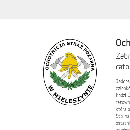
Och
Zebr
rato
Jednos
członk
Łodzi.
ratown
która b
Stoi na
ostatni