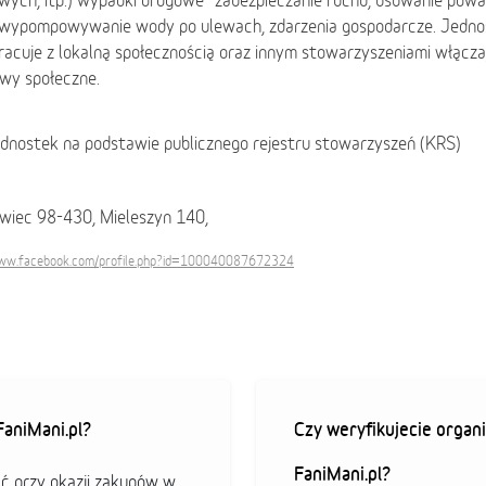
wych, itp.) wypadki drogowe- zabezpieczanie ruchu, usuwanie pow
 wypompowywanie wody po ulewach, zdarzenia gospodarcze. Jedno
acuje z lokalną społecznością oraz innym stowarzyszeniami włączaj
ywy społeczne.
ednostek na podstawie publicznego rejestru stowarzyszeń (KRS)
awiec 98-430, Mieleszyn 140,
www.facebook.com/profile.php?id=100040087672324
aniMani.pl?
Czy weryfikujecie organi
FaniMani.pl?
ać przy okazji zakupów w