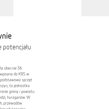
ynie
e potencjału
ła obecnie 56
t wpisana do KRS w
w podstawowy sprzęt
zyn, to jednostka
renie gminy i powiatu.
odzi, huraganów. W
ych, przewodów