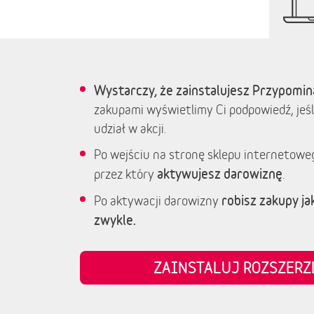
Wystarczy, że zainstalujesz Przypomin
zakupami wyświetlimy Ci podpowiedź, jeśl
udział w akcji.
Po wejściu na stronę sklepu internetowe
aktywujesz darowiznę
przez który
.
robisz zakupy jak
Po aktywacji darowizny
zwykle.
ZAINSTALUJ ROZSZER