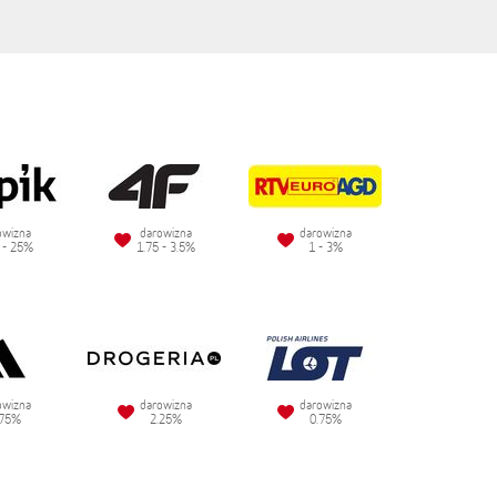
owizna
darowizna
darowizna
 - 25%
1.75 - 3.5%
1 - 3%
owizna
darowizna
darowizna
.75%
2.25%
0.75%