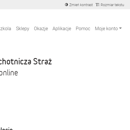
Zmień kontrast
Rozmiar tekstu
szkola
Sklepy
Okazje
Aplikacje
Pomoc
Moje konto
chotnicza Straż
online
blecie