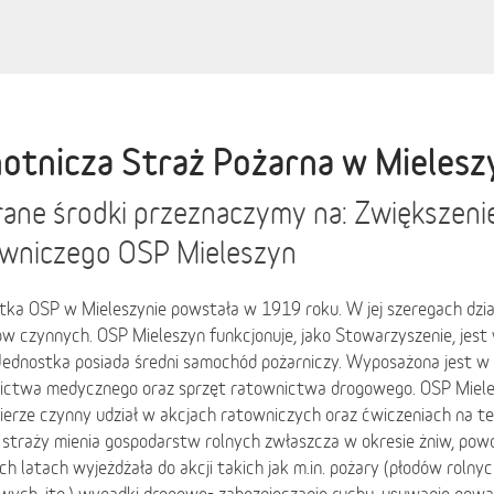
otnicza Straż Pożarna w Mielesz
ane środki przeznaczymy na: Zwiększeni
wniczego OSP Mieleszyn
tka OSP w Mieleszynie powstała w 1919 roku. W jej szeregach dzia
ów czynnych. OSP Mieleszyn funkcjonuje, jako Stowarzyszenie, jes
 Jednostka posiada średni samochód pożarniczy. Wyposażona jest 
ictwa medycznego oraz sprzęt ratownictwa drogowego. OSP Mieles
ierze czynny udział w akcjach ratowniczych oraz ćwiczeniach na te
 straży mienia gospodarstw rolnych zwłaszcza w okresie żniw, pow
ch latach wyjeżdżała do akcji takich jak m.in. pożary (płodów roln