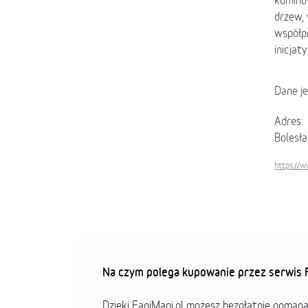
komino
drzew,
współpr
inicjat
Dane j
Adres:
Bolesł
https://
Na czym polega kupowanie przez serwis F
Dzięki FaniMani.pl możesz bezpłatnie pomag