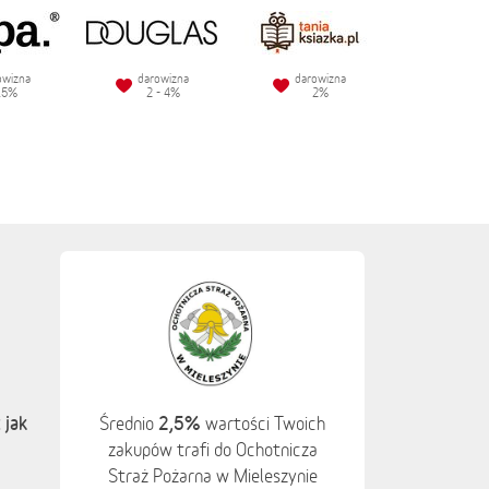
owizna
darowizna
darowizna
.5%
2 - 4%
2%
 jak
2,5%
Średnio
wartości Twoich
zakupów trafi do Ochotnicza
Straż Pożarna w Mieleszynie