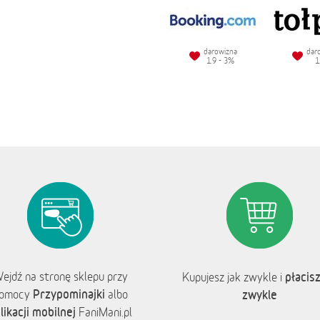
darowizna
dar
1.9 - 3%
1
ejdź na stronę sklepu przy
płacisz
Kupujesz jak zwykle i
Przypominajki
omocy
albo
zwykle
likacji mobilnej
FaniMani.pl