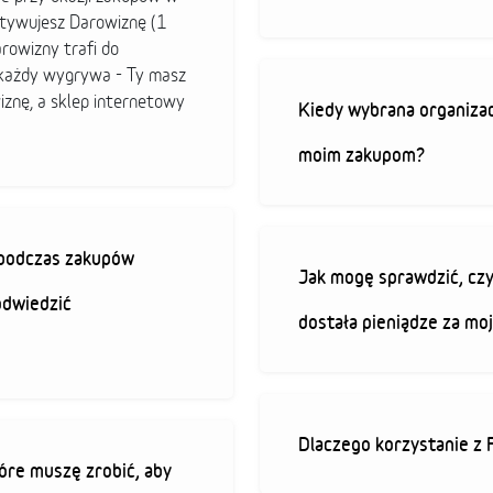
ktywujesz Darowiznę (1
arowizny trafi do
b każdy wygrywa - Ty masz
iznę, a sklep internetowy
Kiedy wybrana organizac
moim zakupom?
ę podczas zakupów
Jak mogę sprawdzić, czy
odwiedzić
dostała pieniądze za mo
Dlaczego korzystanie z 
óre muszę zrobić, aby