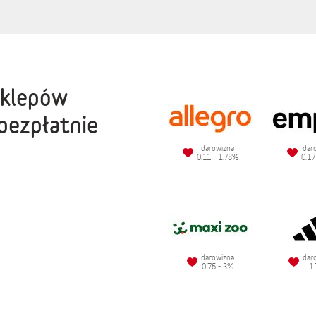
sklepów
bezpłatnie
darowizna
dar
0.11 - 1.78%
0.17
darowizna
dar
0.75 - 3%
1