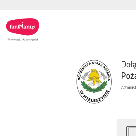
Dołą
Poż
Administ