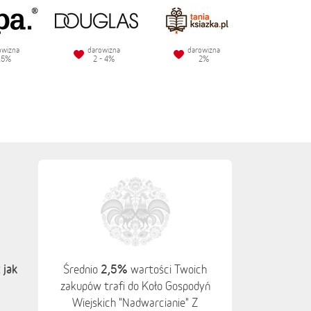
owizna
darowizna
darowizna
.5%
2 - 4%
2%
 jak
2,5%
Średnio
wartości Twoich
zakupów trafi do Koło Gospodyń
Wiejskich "Nadwarcianie" Z