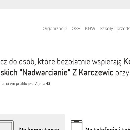
Organizacje
OSP
KGW
Szkoły i przed
K
cz do osób, które bezpłatnie wspierają
skich "Nadwarcianie" Z Karczewic
przy 
ratorem profilu jest Agata
Na komputerze
Na telefonie i ta