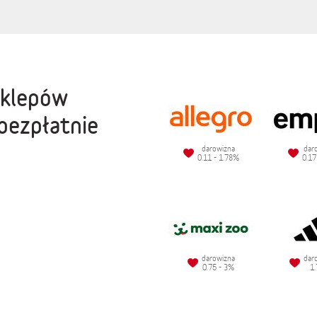
sklepów
bezpłatnie
darowizna
dar
0.11 - 1.78%
0.17
darowizna
dar
0.75 - 3%
1