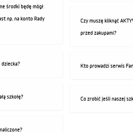
ne środki będę mógł
ast np. na konto Rady
Czy muszę kliknąć AK
przed zakupami?
o dziecka?
Kto prowadzi serwis Fan
ałą szkołę?
Co zrobić jeśli naszej sz
 naliczone?