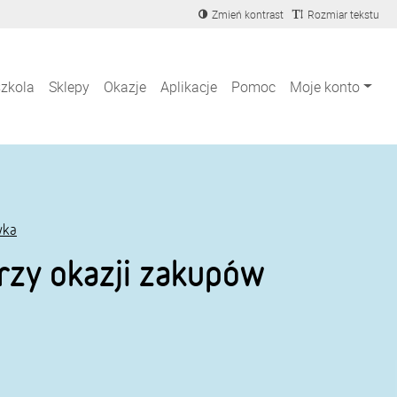
Zmień kontrast
Rozmiar tekstu
szkola
Sklepy
Okazje
Aplikacje
Pomoc
Moje konto
wka
rzy okazji zakupów