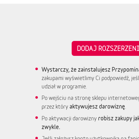
DODAJ ROZSZERZE
Wystarczy, że zainstalujesz Przypomin
zakupami wyświetlimy Ci podpowiedź, jeśl
udział w programie.
Po wejściu na stronę sklepu internetowe
aktywujesz darowiznę
przez który
.
robisz zakupy jak
Po aktywacji darowizny
zwykle.
Jeśli założysz konto użytkownika na fanim