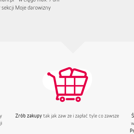
 sekcji Moje darowizny
Zrób zakupy
Ś
y
tak jak zaw ze i zapłać tyle co zawsze
i
w
P