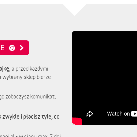
NIE
ajkę
, a przed każdymi
i wybrany sklep bierze
go zobaczysz komunikat,
 zwykle i płacisz tyle, co
ani.pl - w ciągu max. 7 dni