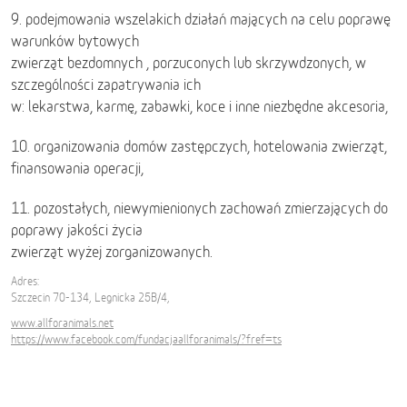
9. podejmowania wszelakich działań mających na celu poprawę
warunków bytowych
zwierząt bezdomnych , porzuconych lub skrzywdzonych, w
szczególności zapatrywania ich
w: lekarstwa, karmę, zabawki, koce i inne niezbędne akcesoria,
10. organizowania domów zastępczych, hotelowania zwierząt,
finansowania operacji,
11. pozostałych, niewymienionych zachowań zmierzających do
poprawy jakości życia
zwierząt wyżej zorganizowanych.
Adres:
Szczecin 70-134, Legnicka 25B/4,
www.allforanimals.net
https://www.facebook.com/fundacjaallforanimals/?fref=ts