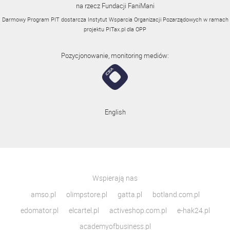
na rzecz Fundacji FaniMani
Darmowy Program PIT dostarcza Instytut Wsparcia Organizacji Pozarządowych w ramach
projektu
PITax.pl
dla OPP
Pozycjonowanie, monitoring mediów:
English
Wspierają nas
amso.pl
olimpstore.pl
gatta.pl
botland.com.pl
edomator.pl
elcartel.pl
activeshop.com.pl
e-hak24.pl
academyofbusiness.pl