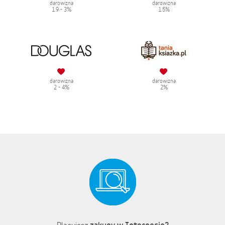
darowizna
darowizna
1.9 - 3%
1.5%
darowizna
darowizna
2 - 4%
2%