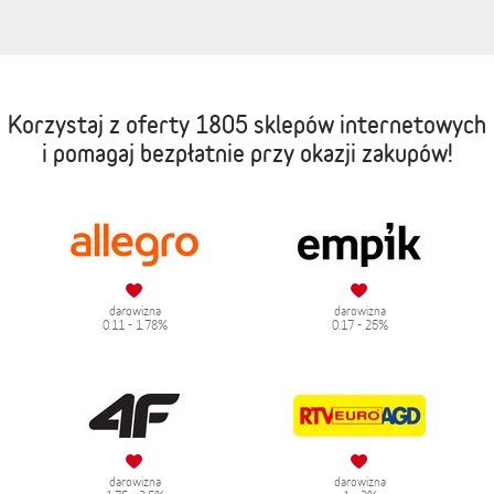
Korzystaj z oferty
1805 sklepów internetowych
i pomagaj bezpłatnie przy okazji zakupów!
darowizna
darowizna
0.11 - 1.78%
0.17 - 25%
darowizna
darowizna