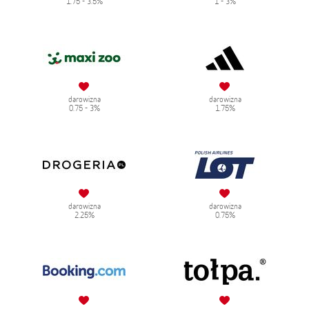
1.75 - 3.5%
1 - 3%
darowizna
darowizna
0.75 - 3%
1.75%
darowizna
darowizna
2.25%
0.75%