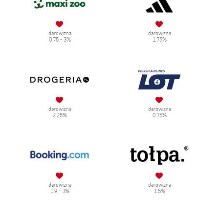
darowizna
darowizna
0.75 - 3%
1.75%
darowizna
darowizna
2.25%
0.75%
darowizna
darowizna
1.9 - 3%
1.5%