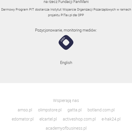
na rzecz Fundacji FaniMani
Darmowy Program PIT dostarcza Instytut Wsparcia Organizacji Pozarządowych w ramach
projektu
PITax.pl
dla OPP
Pozycjonowanie, monitoring mediów:
English
Wspierają nas
amso.pl
olimpstore.pl
gatta.pl
botland.com.pl
edomator.pl
elcartel.pl
activeshop.com.pl
e-hak24.pl
academyofbusiness.pl