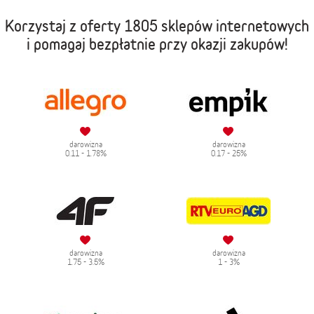
Korzystaj z oferty
1805 sklepów internetowych
i pomagaj bezpłatnie przy okazji zakupów!
darowizna
darowizna
0.11 - 1.78%
0.17 - 25%
darowizna
darowizna
1.75 - 3.5%
1 - 3%