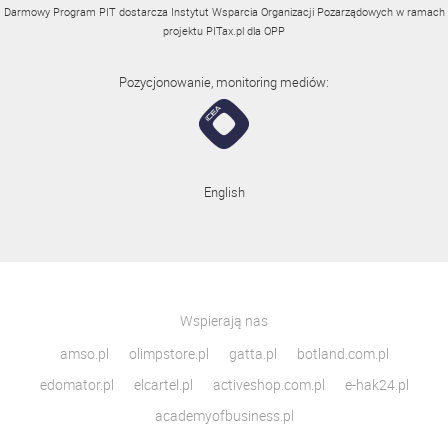
Darmowy Program PIT dostarcza Instytut Wsparcia Organizacji Pozarządowych w ramach
projektu
PITax.pl
dla OPP
Pozycjonowanie, monitoring mediów:
English
Wspierają nas
amso.pl
olimpstore.pl
gatta.pl
botland.com.pl
edomator.pl
elcartel.pl
activeshop.com.pl
e-hak24.pl
academyofbusiness.pl