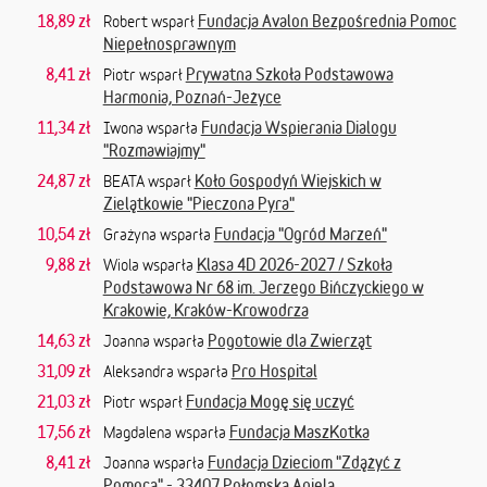
18,89 zł
Fundacja Avalon Bezpośrednia Pomoc
Robert wsparł
Niepełnosprawnym
8,41 zł
Prywatna Szkoła Podstawowa
Piotr wsparł
Harmonia, Poznań-Jeżyce
11,34 zł
Fundacja Wspierania Dialogu
Iwona wsparła
"Rozmawiajmy"
24,87 zł
Koło Gospodyń Wiejskich w
BEATA wsparł
Zielątkowie "Pieczona Pyra"
10,54 zł
Fundacja "Ogród Marzeń"
Grażyna wsparła
9,88 zł
Klasa 4D 2026-2027 / Szkoła
Wiola wsparła
Podstawowa Nr 68 im. Jerzego Bińczyckiego w
Krakowie, Kraków-Krowodrza
14,63 zł
Pogotowie dla Zwierząt
Joanna wsparła
31,09 zł
Pro Hospital
Aleksandra wsparła
21,03 zł
Fundacja Mogę się uczyć
Piotr wsparł
17,56 zł
Fundacja MaszKotka
Magdalena wsparła
8,41 zł
Fundacja Dzieciom "Zdążyć z
Joanna wsparła
Pomocą" - 33407 Połomska Aniela