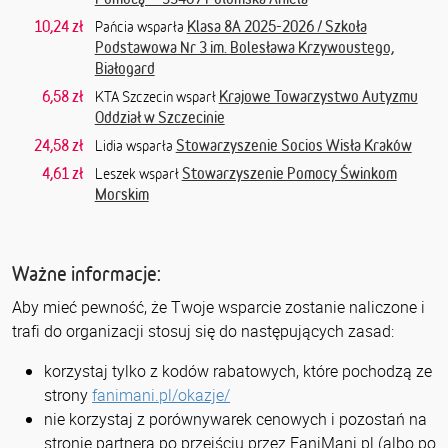
10,24 zł
Klasa 8A 2025-2026 / Szkoła
Pańcia wsparła
Podstawowa Nr 3 im. Bolesława Krzywoustego,
Białogard
6,58 zł
Krajowe Towarzystwo Autyzmu
KTA Szczecin wsparł
Oddział w Szczecinie
24,58 zł
Stowarzyszenie Socios Wisła Kraków
Lidia wsparła
4,61 zł
Stowarzyszenie Pomocy Świnkom
Leszek wsparł
Morskim
Ważne informacje:
Aby mieć pewność, że Twoje wsparcie zostanie naliczone i
trafi do organizacji stosuj się do następujących zasad:
korzystaj tylko z kodów rabatowych, które pochodzą ze
strony
fanimani.pl/okazje/
nie korzystaj z porównywarek cenowych i pozostań na
stronie partnera po przejściu przez FaniMani.pl (albo po