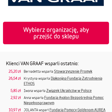
Wybierz organizację, aby
przejść do sklepu
Klienci VAN GRAAF wsparli ostatnio:
25,20 zł
Stowarzyszenie Promyk
Bernadetta wsparła
26,54 zł
Diakonijna Fundacja Zatrudnienia
Krystyna wsparła
ETHOS
5,85 zł
Związek Ukraińców w Polsce
Iwona wsparła
2,92 zł
Fundacja Avalon Bezpośrednia Pomoc
Anna wsparła
Niepełnosprawnym
10,97 zł
Fundacja Pomocy Goldenom AUREA
JOLANTA wsparł