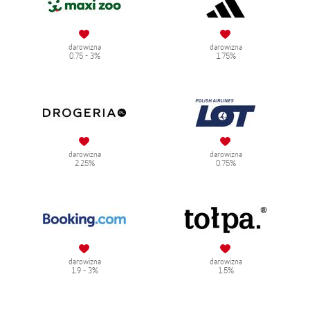
darowizna
darowizna
0.75 - 3%
1.75%
darowizna
darowizna
2.25%
0.75%
darowizna
darowizna
1.9 - 3%
1.5%