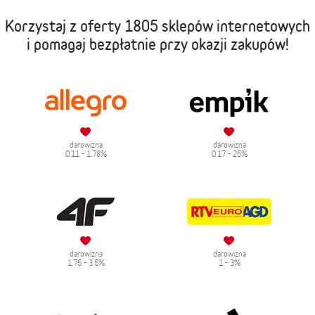
Korzystaj z oferty
1805 sklepów internetowych
i pomagaj bezpłatnie przy okazji zakupów!
darowizna
darowizna
0.11 - 1.78%
0.17 - 25%
darowizna
darowizna
1.75 - 3.5%
1 - 3%