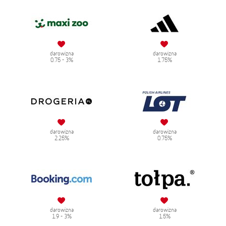
darowizna
darowizna
0.75 - 3%
1.75%
darowizna
darowizna
2.25%
0.75%
darowizna
darowizna
1.9 - 3%
1.5%