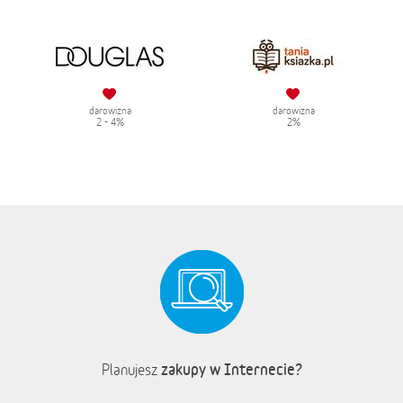
darowizna
darowizna
2 - 4%
2%
zakupy w Internecie?
Planujesz