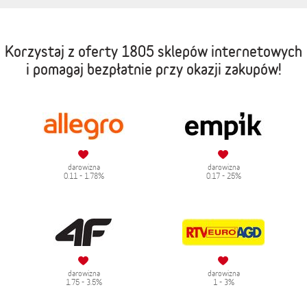
Korzystaj z oferty
1805 sklepów internetowych
i pomagaj bezpłatnie przy okazji zakupów!
darowizna
darowizna
0.11 - 1.78%
0.17 - 25%
darowizna
darowizna
1.75 - 3.5%
1 - 3%