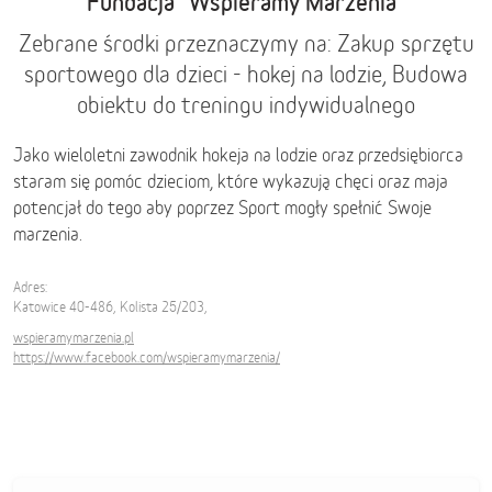
Fundacja "Wspieramy Marzenia"
Zebrane środki przeznaczymy na: Zakup sprzętu
sportowego dla dzieci - hokej na lodzie, Budowa
obiektu do treningu indywidualnego
Jako wieloletni zawodnik hokeja na lodzie oraz przedsiębiorca
staram się pomóc dzieciom, które wykazują chęci oraz maja
potencjał do tego aby poprzez Sport mogły spełnić Swoje
marzenia.
Adres:
Katowice 40-486, Kolista 25/203,
wspieramymarzenia.pl
https://www.facebook.com/wspieramymarzenia/