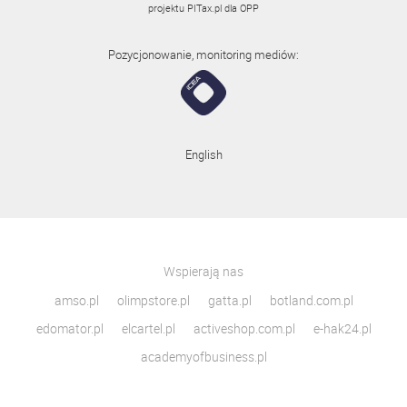
projektu
PITax.pl
dla OPP
Pozycjonowanie, monitoring mediów:
English
Wspierają nas
amso.pl
olimpstore.pl
gatta.pl
botland.com.pl
edomator.pl
elcartel.pl
activeshop.com.pl
e-hak24.pl
academyofbusiness.pl