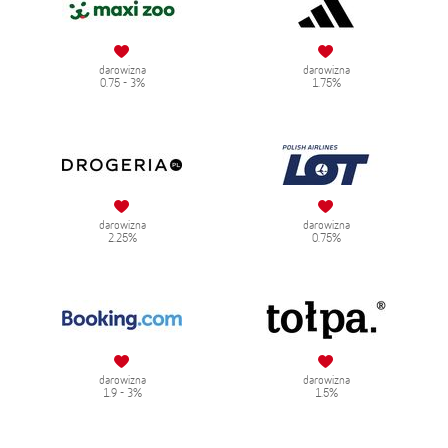
darowizna
darowizna
0.75 - 3%
1.75%
darowizna
darowizna
2.25%
0.75%
darowizna
darowizna
1.9 - 3%
1.5%