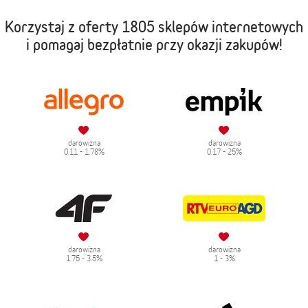
Korzystaj z oferty
1805 sklepów internetowych
i pomagaj bezpłatnie przy okazji zakupów!
darowizna
darowizna
0.11 - 1.78%
0.17 - 25%
darowizna
darowizna
1.75 - 3.5%
1 - 3%