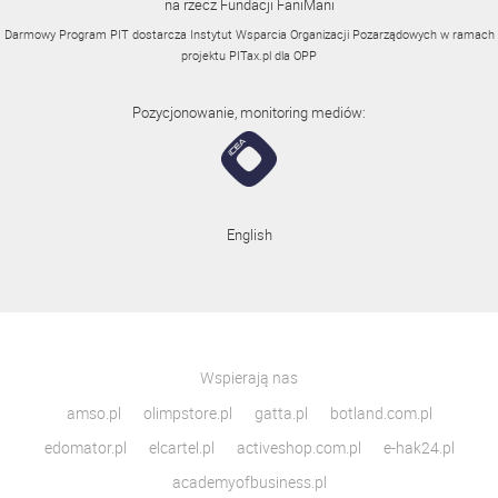
na rzecz Fundacji FaniMani
Darmowy Program PIT dostarcza Instytut Wsparcia Organizacji Pozarządowych w ramach
projektu
PITax.pl
dla OPP
Pozycjonowanie, monitoring mediów:
English
Wspierają nas
amso.pl
olimpstore.pl
gatta.pl
botland.com.pl
edomator.pl
elcartel.pl
activeshop.com.pl
e-hak24.pl
academyofbusiness.pl