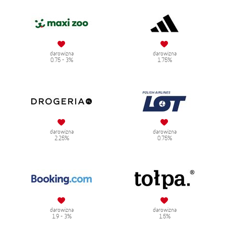
darowizna
darowizna
0.75 - 3%
1.75%
darowizna
darowizna
2.25%
0.75%
darowizna
darowizna
1.9 - 3%
1.5%