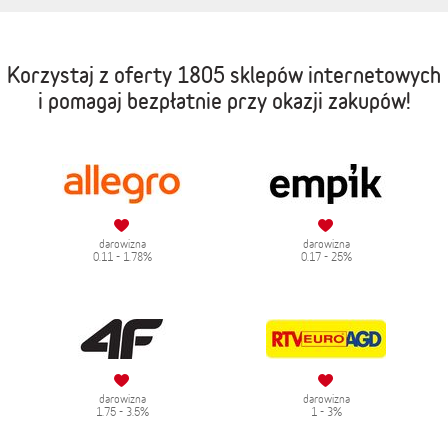
Korzystaj z oferty
1805 sklepów internetowych
i pomagaj bezpłatnie przy okazji zakupów!
darowizna
darowizna
0.11 - 1.78%
0.17 - 25%
darowizna
darowizna
1.75 - 3.5%
1 - 3%