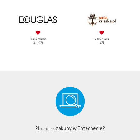
darowizna
darowizna
2 - 4%
2%
zakupy w Internecie?
Planujesz