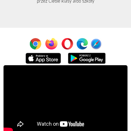
przez Ciebie klasy albo szkoły