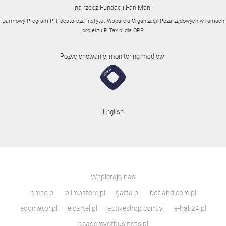
na rzecz Fundacji FaniMani
Darmowy Program PIT dostarcza Instytut Wsparcia Organizacji Pozarządowych w ramach
projektu
PITax.pl
dla OPP
Pozycjonowanie, monitoring mediów:
English
Wspierają nas
amso.pl
olimpstore.pl
gatta.pl
botland.com.pl
edomator.pl
elcartel.pl
activeshop.com.pl
e-hak24.pl
academyofbusiness.pl