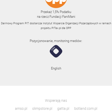
Przekaż 1,5% Podatku
na rzecz Fundacji FaniMani
Darmowy Program PIT dostarcza Instytut Wsparcia Organizacji Pozarządowych w ramach
projektu
PITax.pl
dla OPP
Pozycjonowanie, monitoring mediów:
English
Wspierają nas
amso.pl
olimpstore.pl
gatta.pl
botland.com.pl