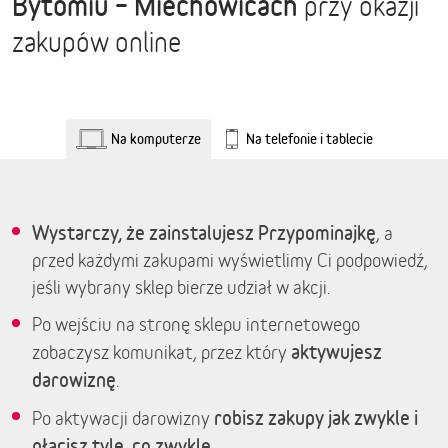
Bytomiu – Miechowicach
przy okazji
zakupów online
Na komputerze
Na telefonie i tablecie
Wystarczy, że zainstalujesz Przypominajkę
, a
przed każdymi zakupami wyświetlimy Ci podpowiedź,
jeśli wybrany sklep bierze udział w akcji.
Po wejściu na stronę sklepu internetowego
aktywujesz
zobaczysz komunikat, przez który
darowiznę
.
robisz zakupy jak zwykle i
Po aktywacji darowizny
płacisz tyle, co zwykle.