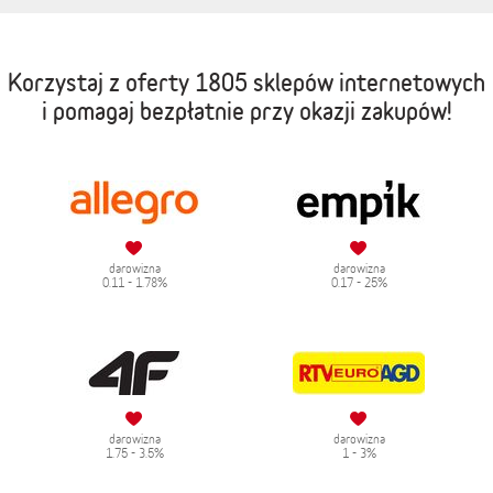
Korzystaj z oferty
1805 sklepów internetowych
i pomagaj bezpłatnie przy okazji zakupów!
darowizna
darowizna
0.11 - 1.78%
0.17 - 25%
darowizna
darowizna
1.75 - 3.5%
1 - 3%