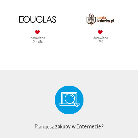
darowizna
darowizna
2 - 4%
2%
zakupy w Internecie?
Planujesz