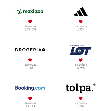
darowizna
darowizna
0.75 - 3%
1.75%
darowizna
darowizna
2.25%
0.75%
darowizna
darowizna
1.9 - 3%
1.5%