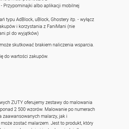
- Przypominajki albo aplikacji mobilnej
zań typu AdBlock, uBlock, Ghostery itp. - wyłącz
zakupów i korzystania z FaniMani (nie
ni.pl do wyjątków)
 może skutkować brakiem naliczenia wsparcia.
ię do wartości zakupów.
owych ZUTY oferujemy zestawy do malowania
 ponad 2 500 wzorów. Malowanie po numerach
a zaawansowanych malarzy, jak i
 może zostać malarzem. Jest to produkt, który