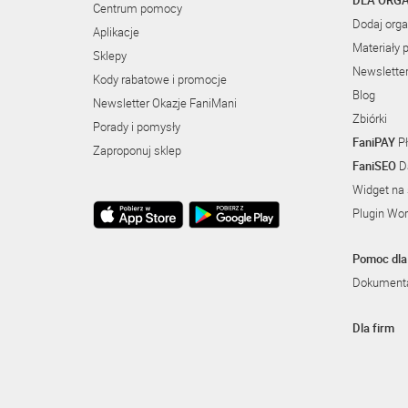
DLA ORGA
Centrum pomocy
Dodaj orga
Aplikacje
Materiały 
Sklepy
Newslette
Kody rabatowe i promocje
Blog
Newsletter Okazje FaniMani
Zbiórki
Porady i pomysły
FaniPAY
Pł
Zaproponuj sklep
FaniSEO
Da
Widget na 
Plugin Wo
Pomoc dla 
Dokumenta
Dla firm