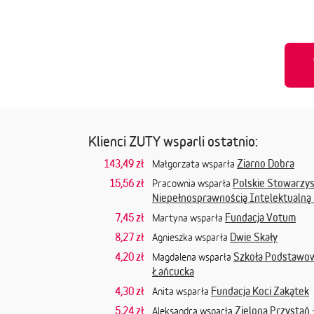
Klienci ZUTY wsparli ostatnio:
143,49 zł
Ziarno Dobra
Małgorzata wsparła
15,56 zł
Polskie Stowarzys
Pracownia wsparła
Niepełnosprawnością Intelektualną
7,45 zł
Fundacja Votum
Martyna wsparła
8,27 zł
Dwie Skały
Agnieszka wsparła
4,20 zł
Szkoła Podstawow
Magdalena wsparła
Łańcucka
4,30 zł
Fundacja Koci Zakątek
Anita wsparła
5,24 zł
Zielona Przystań
Aleksandra wsparła