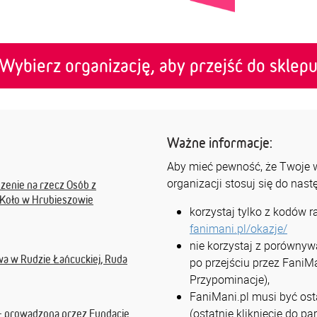
Wybierz organizację, aby przejść do sklep
Ważne informacje:
Aby mieć pewność, że Twoje ws
organizacji stosuj się do nas
zenie na rzecz Osób z
 Koło w Hrubieszowie
korzystaj tylko z kodów 
fanimani.pl/okazje/
nie korzystaj z porównyw
a w Rudzie Łańcuckiej, Ruda
po przejściu przez FaniMa
Przypominacje),
FaniMani.pl musi być osta
(ostatnie kliknięcie do p
 - prowadzona przez Fundację