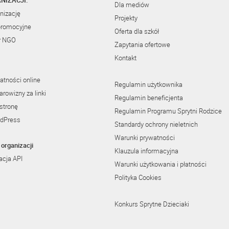
NIZACJI:
Dla mediów
nizację
Projekty
promocyjne
Oferta dla szkół
r NGO
Zapytania ofertowe
Kontakt
atności online
Regulamin użytkownika
rowizny za linki
Regulamin beneficjenta
stronę
Regulamin Programu Sprytni Rodzice
rdPress
Standardy ochrony nieletnich
Warunki prywatności
organizacji
Klauzula informacyjna
cja API
Warunki użytkowania i płatności
Polityka Cookies
Konkurs Sprytne Dzieciaki