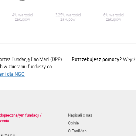
4% wartości
3,25% wartości
6% wartości
zakupów
zakupów
zakupów
przez Fundację FaniMani (OPP).
Potrzebujesz pomocy?
Wejdź
ch w zbieraniu funduszy na
ani dla NGO
dopieczną/ym fundacji /
Napisali o nas
zenia
Opinie
O FaniMani