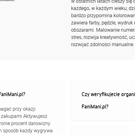
w ostatnich latach cieszy się
każdego, w każdym wieku; dzie
bardzo przypomina kolorowa
zawiera farby, pędzle, wydruk
obszarami. Malowanie numera
stres, rozwija kreatywność, uc
rozwijać zdolności manualne.
aniMani.pl?
Czy weryfikujecie organi
FaniMani.pl?
agać przy okazji
ed zakupami Aktywujesz
stronie procent darowizny
 ten sposób każdy wygrywa