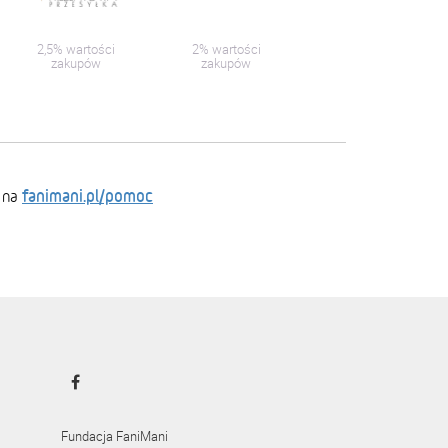
2,5% wartości
2% wartości
zakupów
zakupów
fanimani.pl/pomoc
 na
Fundacja FaniMani