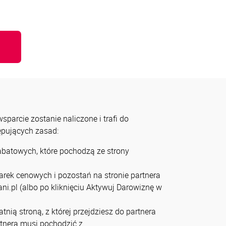
u
parcie zostanie naliczone i trafi do
tępujących zasad:
rabatowych, które pochodzą ze strony
arek cenowych i pozostań na stronie partnera
ni.pl (albo po kliknięciu Aktywuj Darowiznę w
tnią stroną, z której przejdziesz do partnera
artnera musi pochodzić z