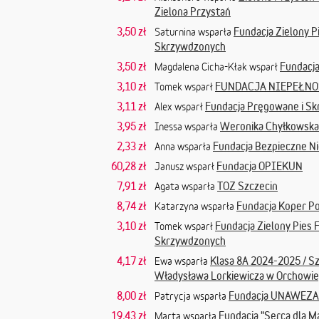
Zielona Przystań
3,50 zł
Fundacja Zielony P
Saturnina wsparła
Skrzywdzonych
3,50 zł
Fundacj
Magdalena Cicha-Kłak wsparł
3,10 zł
FUNDACJA NIEPEŁNO
Tomek wsparł
3,11 zł
Fundacja Pręgowane i Sk
Alex wsparł
3,95 zł
Weronika Chyłkowska
Inessa wsparła
2,33 zł
Fundacja Bezpieczne Ni
Anna wsparła
60,28 zł
Fundacja OPIEKUN
Janusz wsparł
7,91 zł
TOZ Szczecin
Agata wsparła
8,74 zł
Fundacja Koper P
Katarzyna wsparła
3,10 zł
Fundacja Zielony Pies 
Tomek wsparł
Skrzywdzonych
4,17 zł
Klasa 8A 2024-2025 / S
Ewa wsparła
Władysława Lorkiewicza w Orchowie
8,00 zł
Fundacja UNAWEZA
Patrycja wsparła
19,43 zł
Fundacja "Serca dla M
Marta wsparła