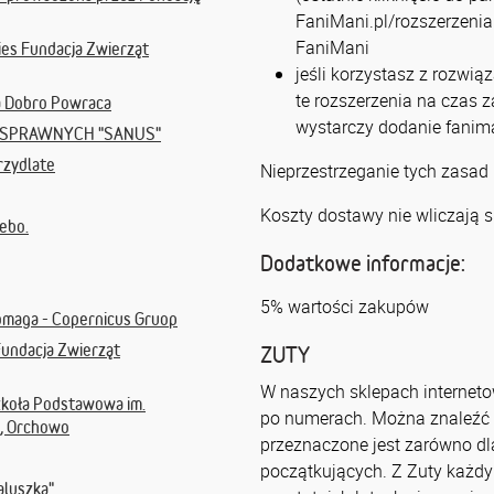
FaniMani.pl/rozszerzenia 
FaniMani
ies Fundacja Zwierząt
jeśli korzystasz z rozwią
te rozszerzenia na czas 
a Dobro Powraca
wystarczy dodanie fanima
SPRAWNYCH "SANUS"
rzydlate
Nieprzestrzeganie tych zasad
Koszty dostawy nie wliczają s
ebo.
Dodatkowe informacje:
5% wartości zakupów
omaga - Copernicus Gruop
Fundacja Zwierząt
ZUTY
W naszych sklepach internet
zkoła Podstawowa im.
po numerach. Można znaleźć
, Orchowo
przeznaczone jest zarówno dl
początkujących. Z Zuty każdy
aluszka"