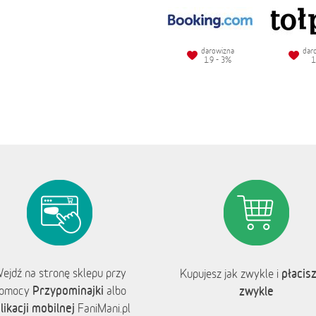
darowizna
dar
1.9 - 3%
1
ejdź na stronę sklepu przy
płacisz
Kupujesz jak zwykle i
Przypominajki
omocy
albo
zwykle
likacji mobilnej
FaniMani.pl