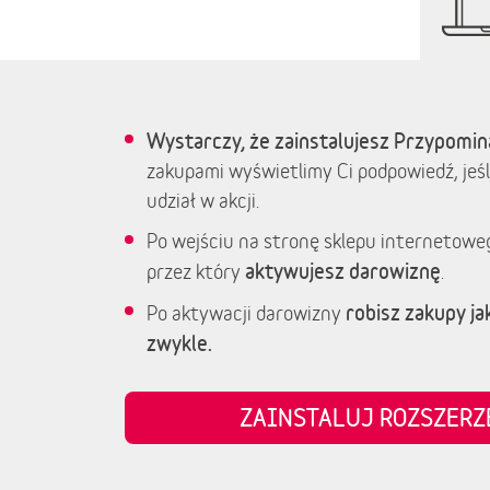
Wystarczy, że zainstalujesz Przypomin
zakupami wyświetlimy Ci podpowiedź, jeśl
udział w akcji.
Po wejściu na stronę sklepu internetowe
aktywujesz darowiznę
przez który
.
robisz zakupy jak
Po aktywacji darowizny
zwykle.
ZAINSTALUJ ROZSZER