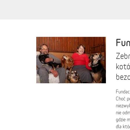
Fun
Zebr
kotó
bez
Fundacj
Choć po
niezwyk
nie odm
gdzie m
dla któ