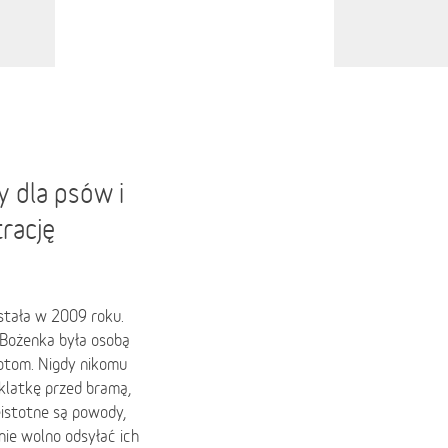
 dla psów i
rację
stała w 2009 roku.
 Bożenka była osobą
kotom. Nigdy nikomu
 klatkę przed bramą,
eistotne są powody,
 nie wolno odsyłać ich