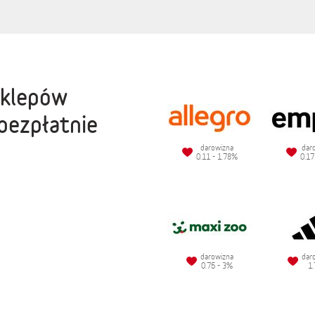
sklepów
bezpłatnie
darowizna
dar
0.11 - 1.78%
0.17
darowizna
dar
0.75 - 3%
1