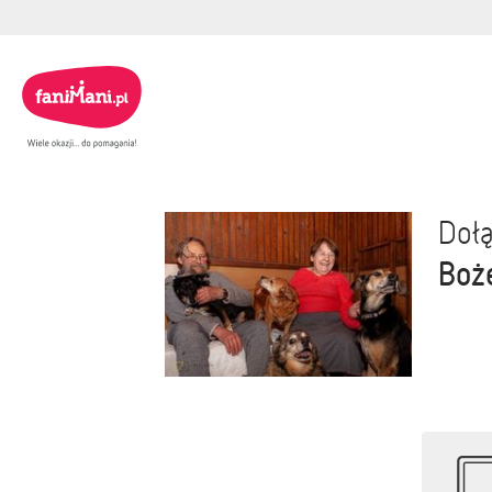
Dołą
Boż