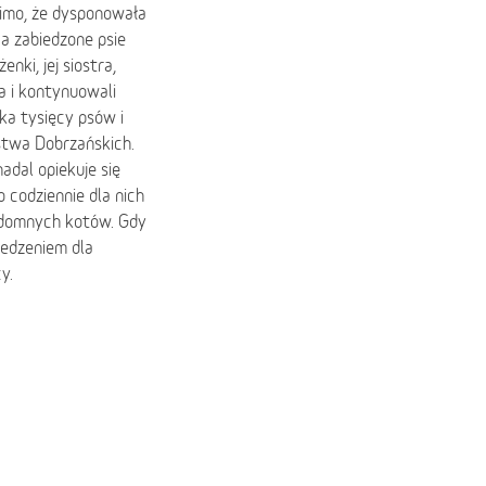
Mimo, że dysponowała
a zabiedzone psie
nki, jej siostra,
a i kontynuowali
lka tysięcy psów i
ństwa Dobrzańskich.
adal opiekuje się
 codziennie dla nich
bezdomnych kotów. Gdy
jedzeniem dla
y.