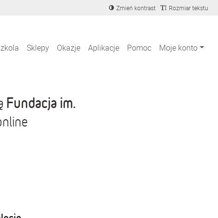
Zmień kontrast
Rozmiar tekstu
szkola
Sklepy
Okazje
Aplikacje
Pomoc
Moje konto
Fundacja im.
ją
online
blecie