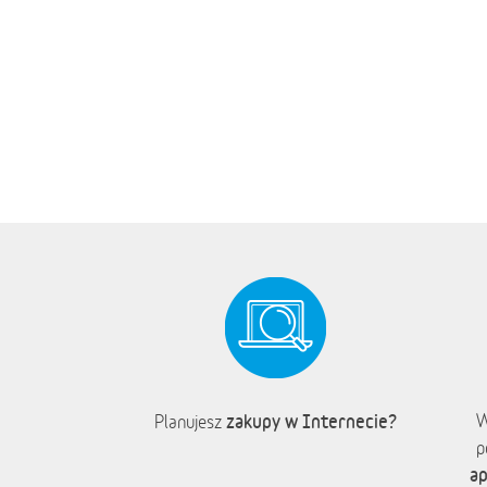
zakupy w Internecie?
W
Planujesz
p
ap