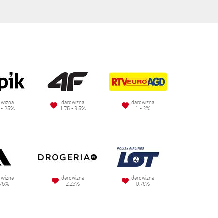
owizna
darowizna
darowizna
 - 25%
1.75 - 3.5%
1 - 3%
owizna
darowizna
darowizna
.75%
2.25%
0.75%