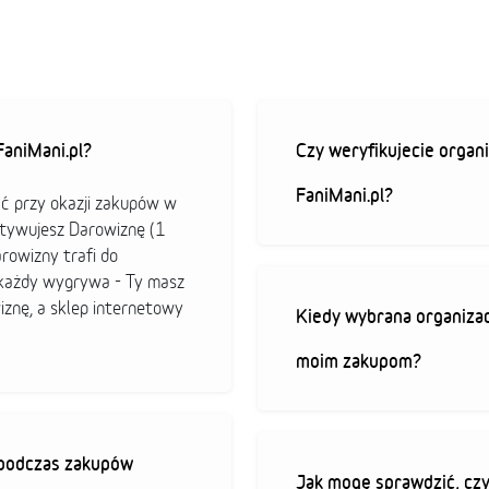
aniMani.pl?
Czy weryfikujecie organi
FaniMani.pl?
ać przy okazji zakupów w
ktywujesz Darowiznę (1
arowizny trafi do
b każdy wygrywa - Ty masz
iznę, a sklep internetowy
Kiedy wybrana organizac
moim zakupom?
ę podczas zakupów
Jak mogę sprawdzić, czy