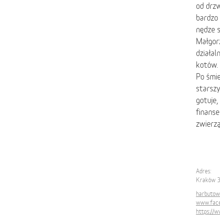
od drzw
bardzo 
nędze s
Małgorz
działal
kotów. 
Po śmie
starszy
gotuje,
finanse
zwierzą
Adres:
Kraków 3
harbutow
www.face
https://w