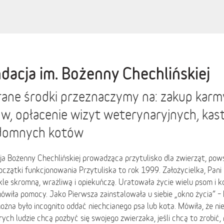
dacja im. Bożenny Chechlińskiej
ane środki przeznaczymy na: zakup karmy
w, opłacenie wizyt weterynaryjnych, kast
domnych kotów
a Bożenny Chechlińskiej prowadząca przytulisko dla zwierząt, pow
czątki funkcjonowania Przytuliska to rok 1999. Założycielka, Pani
le skromną, wrażliwą i opiekuńczą. Uratowała życie wielu psom i 
ówiła pomocy. Jako Pierwsza zainstalowała u siebie „okno życia” –
ożna było incognito oddać niechcianego psa lub kota. Mówiła, że ni
rych ludzie chcą pozbyć się swojego zwierzaka, jeśli chcą to zrobić,