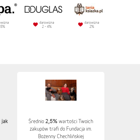
owizna
darowizna
darowizna
.5%
2 - 4%
2%
 jak
2,5%
Średnio
wartości Twoich
zakupów trafi do Fundacja im.
Bożenny Chechlińskiej