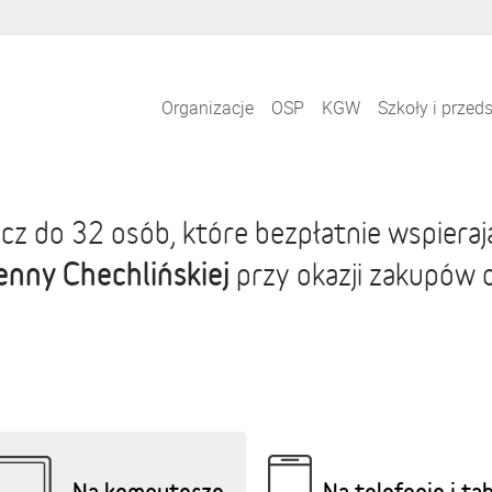
Organizacje
OSP
KGW
Szkoły i przed
cz do 32 osób, które bezpłatnie wspiera
enny Chechlińskiej
przy okazji zakupów 
Na komputerze
Na telefonie i ta