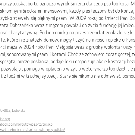
i przytuliska, bo to oznacza wyrok śmierci dla tego psa lub kota. 
skromnymi środkami finansowymi, każdy pies leczony był do końca, 
zybko stawały się pięknymi psami. W 2009 roku, po śmierci Pani Boże
ata Dobrzańska wraz z mężem powołali do życia fundację jej imieni
ność charytatywną. Pod ich opieką na przestrzeni lat znalazło się ki
Te, które nie znalazły domów, mogły liczyć na miłość i opiekę u Pa
rci męża w 2024 roku Pani Małgosia wraz z grupką wolontariuszy n
mi, schorowanymi psami i kotami. Choć ze zdrowiem coraz gorzej, to
 sprząta, pierze posłanka, podaje leki i organizuje akcje kastracji 
 pozwalają , pomaga w opłaceniu wizyt u weterynarza lub dzieli się 
t z ludźmi w trudnej sytuacji. Stara się nikomu nie odmawiać pomoc
0-003, Lubelska,
ice.org
book.com/harbutowice.przytulisko
ww.facebook.com/harbutowice.przytulisko/