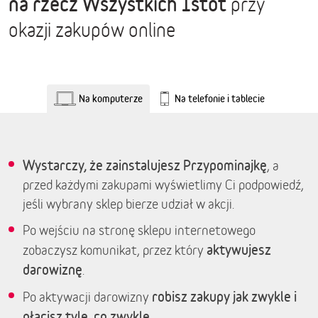
na rzecz Wszystkich Istot
przy
okazji zakupów online
Na komputerze
Na telefonie i tablecie
Wystarczy, że zainstalujesz Przypominajkę
, a
przed każdymi zakupami wyświetlimy Ci podpowiedź,
jeśli wybrany sklep bierze udział w akcji.
Po wejściu na stronę sklepu internetowego
aktywujesz
zobaczysz komunikat, przez który
darowiznę
.
robisz zakupy jak zwykle i
Po aktywacji darowizny
płacisz tyle, co zwykle.