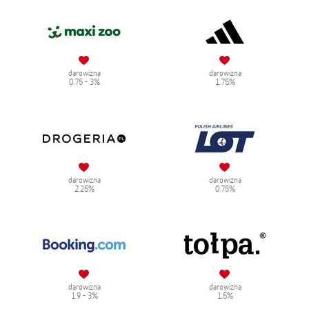
darowizna
darowizna
0.75 - 3%
1.75%
darowizna
darowizna
2.25%
0.75%
darowizna
darowizna
1.9 - 3%
1.5%