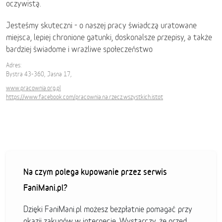
oczywistą.
Jesteśmy skuteczni - o naszej pracy świadczą uratowane
miejsca, lepiej chronione gatunki, doskonalsze przepisy, a także
bardziej świadome i wrażliwe społeczeństwo
Adres:
Bystra 43-360, Jasna 17,
www.pracownia.org.pl
https://www.facebook.com/pracownia.na.rzecz.wszystkich.istot
Na czym polega kupowanie przez serwis
FaniMani.pl?
Dzięki FaniMani.pl możesz bezpłatnie pomagać przy
okazji zakupów w internecie. Wystarczy, że przed