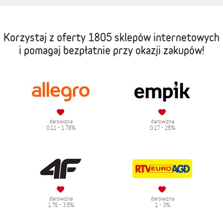
Korzystaj z oferty
1805 sklepów internetowych
i pomagaj bezpłatnie przy okazji zakupów!
darowizna
darowizna
0.11 - 1.78%
0.17 - 25%
darowizna
darowizna
1.75 - 3.5%
1 - 3%