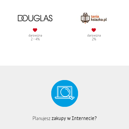
darowizna
darowizna
2 - 4%
2%
zakupy w Internecie?
Planujesz