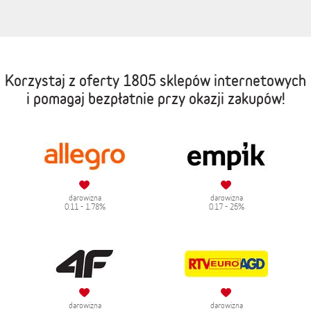
Korzystaj z oferty
1805 sklepów internetowych
i pomagaj bezpłatnie przy okazji zakupów!
darowizna
darowizna
0.11 - 1.78%
0.17 - 25%
darowizna
darowizna