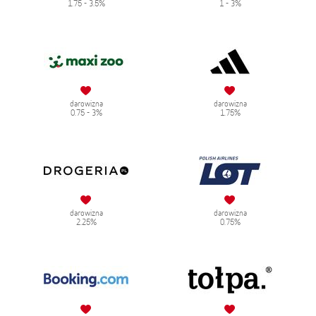
1.75 - 3.5%
1 - 3%
darowizna
darowizna
0.75 - 3%
1.75%
darowizna
darowizna
2.25%
0.75%