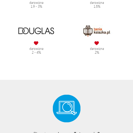
darowizna
darowizna
1.9 - 3%
1.5%
darowizna
darowizna
2 - 4%
2%