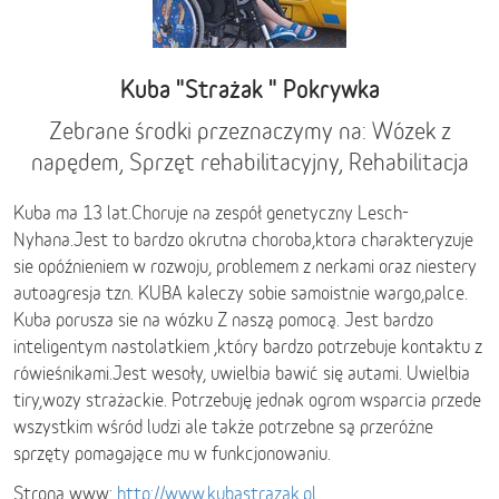
Kuba "Strażak " Pokrywka
Zebrane środki przeznaczymy na: Wózek z
napędem, Sprzęt rehabilitacyjny, Rehabilitacja
Kuba ma 13 lat.Choruje na zespół genetyczny Lesch-
Nyhana.Jest to bardzo okrutna choroba,ktora charakteryzuje
sie opóźnieniem w rozwoju, problemem z nerkami oraz niestery
autoagresja tzn. KUBA kaleczy sobie samoistnie wargo,palce.
Kuba porusza sie na wózku Z naszą pomocą. Jest bardzo
inteligentym nastolatkiem ,który bardzo potrzebuje kontaktu z
rówieśnikami.Jest wesoły, uwielbia bawić się autami. Uwielbia
tiry,wozy strażackie. Potrzebuję jednak ogrom wsparcia przede
wszystkim wśród ludzi ale także potrzebne są przeróżne
sprzęty pomagające mu w funkcjonowaniu.
Strona www:
http://www.kubastrazak.pl