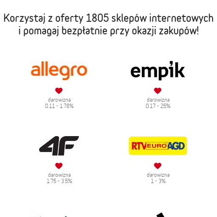
Korzystaj z oferty
1805 sklepów internetowych
i pomagaj bezpłatnie przy okazji zakupów!
darowizna
darowizna
0.11 - 1.78%
0.17 - 25%
darowizna
darowizna
1.75 - 3.5%
1 - 3%