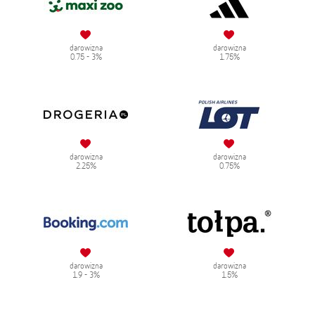
darowizna
darowizna
0.75 - 3%
1.75%
darowizna
darowizna
2.25%
0.75%
darowizna
darowizna
1.9 - 3%
1.5%