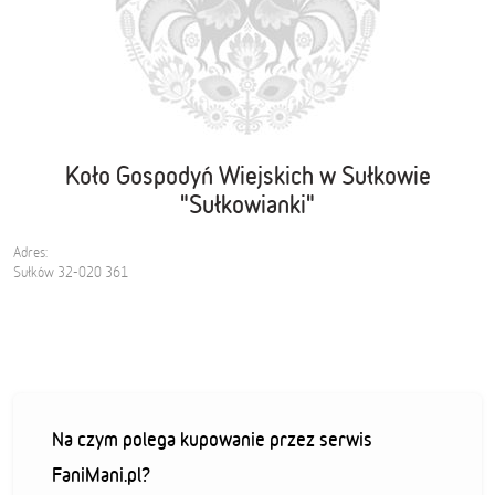
Koło Gospodyń Wiejskich w Sułkowie
"Sułkowianki"
Adres:
Sułków 32-020 361
Na czym polega kupowanie przez serwis
FaniMani.pl?