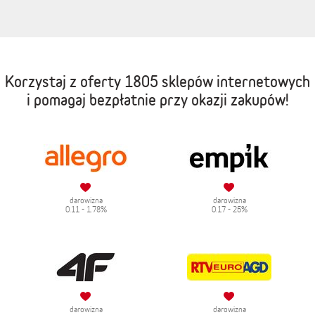
Korzystaj z oferty
1805 sklepów internetowych
i pomagaj bezpłatnie przy okazji zakupów!
darowizna
darowizna
0.11 - 1.78%
0.17 - 25%
darowizna
darowizna