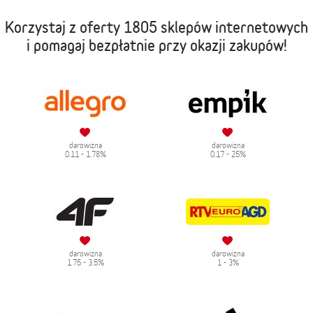
Korzystaj z oferty
1805 sklepów internetowych
i pomagaj bezpłatnie przy okazji zakupów!
darowizna
darowizna
0.11 - 1.78%
0.17 - 25%
darowizna
darowizna
1.75 - 3.5%
1 - 3%