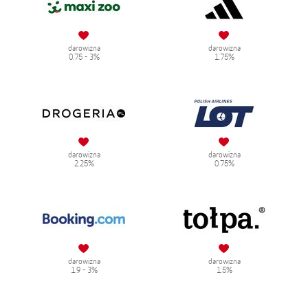
darowizna
darowizna
0.75 - 3%
1.75%
darowizna
darowizna
2.25%
0.75%
darowizna
darowizna
1.9 - 3%
1.5%