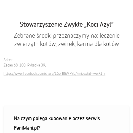
Stowarzyszenie Zwykłe „Koci Azyl”
Zebrane środki przeznaczymy na: leczenie
zwierząt- kotów, żwirek, karma dla kotów
Adres:
Żagań 68-100, Rybacka 39,
https://www.facebook.com/share/16uH86V7VE/?mibextid=wwXIfr
Na czym polega kupowanie przez serwis
FaniMani.pl?