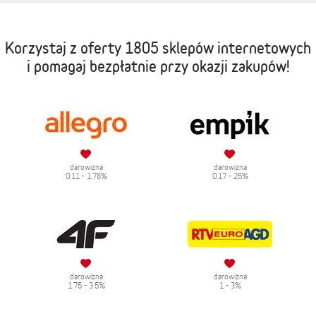
Korzystaj z oferty
1805 sklepów internetowych
i pomagaj bezpłatnie przy okazji zakupów!
darowizna
darowizna
0.11 - 1.78%
0.17 - 25%
darowizna
darowizna
1.75 - 3.5%
1 - 3%