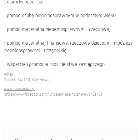
Celami Fundacji są:
- pomoc osobą niepełnosprawnym w podeszłym wieku,
- pomoc materialna niepełnosprawnym – rzeczowa,
- pomoc materialna, finansowa, rzeczowa dzieciom i młodzieży
niepełnosprawnej - uczącej się,
- wsparcie i promocja rodzicielstwa zastępczego.
Adres:
Ostróda 14-100, Wierzbowa,
www.sanus.aniwo.pl
https://www.facebook.com/FundacjaNiepelnosprawnychSanus