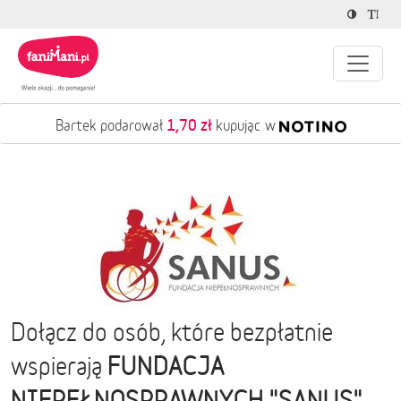
1,70 zł
Bartek podarował
kupując w
Dołącz do osób, które bezpłatnie
FUNDACJA
wspierają
NIEPEŁNOSPRAWNYCH "SANUS"