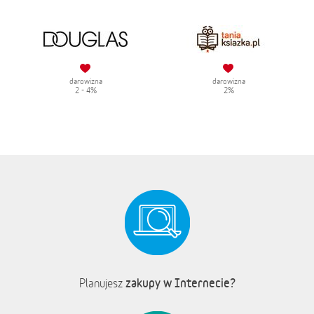
darowizna
darowizna
2 - 4%
2%
zakupy w Internecie?
Planujesz