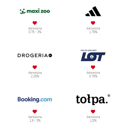
darowizna
darowizna
0.75 - 3%
1.75%
darowizna
darowizna
2.25%
0.75%
darowizna
darowizna
1.9 - 3%
1.5%