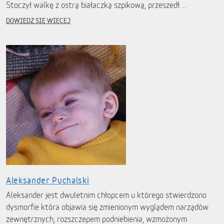
Stoczył walkę z ostrą białaczką szpikową, przeszedł …
DOWIEDZ SIĘ WIĘCEJ
Aleksander Puchalski
Aleksander jest dwuletnim chłopcem u którego stwierdzono
dysmorfie która objawia się zmienionym wyglądem narządów
zewnętrznych, rozszczepem podniebienia, wzmożonym