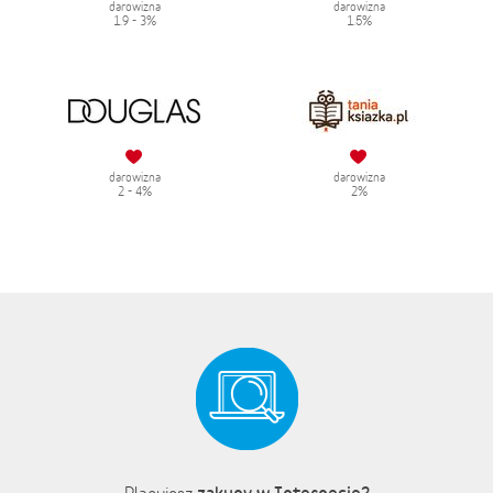
darowizna
darowizna
1.9 - 3%
1.5%
darowizna
darowizna
2 - 4%
2%