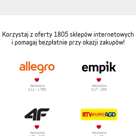
Korzystaj z oferty
1805 sklepów internetowych
i pomagaj bezpłatnie przy okazji zakupów!
darowizna
darowizna
0.11 - 1.78%
0.17 - 25%
darowizna
darowizna