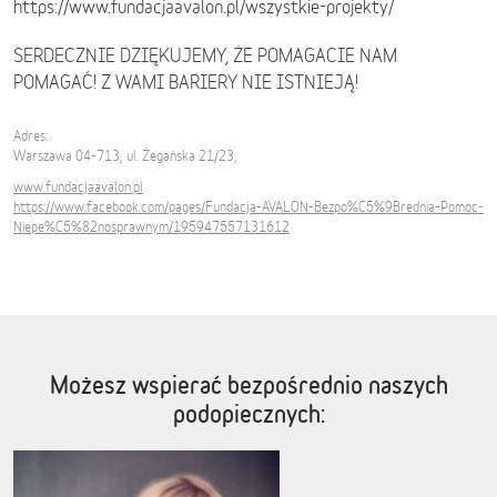
https://www.fundacjaavalon.pl/wszystkie-projekty/
SERDECZNIE DZIĘKUJEMY, ŻE POMAGACIE NAM
POMAGAĆ! Z WAMI BARIERY NIE ISTNIEJĄ!
Adres:
Warszawa 04-713, ul. Żegańska 21/23,
www.fundacjaavalon.pl
https://www.facebook.com/pages/Fundacja-AVALON-Bezpo%C5%9Brednia-Pomoc-
Niepe%C5%82nosprawnym/195947557131612
Możesz wspierać bezpośrednio naszych
podopiecznych: