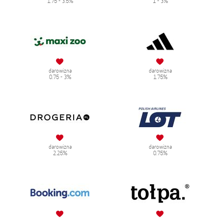
1.75 - 3.5%
1 - 3%
darowizna
darowizna
0.75 - 3%
1.75%
darowizna
darowizna
2.25%
0.75%