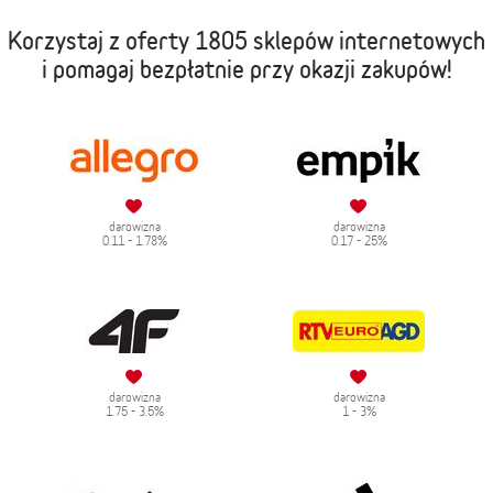
Korzystaj z oferty
1805 sklepów internetowych
i pomagaj bezpłatnie przy okazji zakupów!
darowizna
darowizna
0.11 - 1.78%
0.17 - 25%
darowizna
darowizna
1.75 - 3.5%
1 - 3%