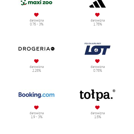
darowizna
darowizna
0.75 - 3%
1.75%
darowizna
darowizna
2.25%
0.75%
darowizna
darowizna
1.9 - 3%
1.5%